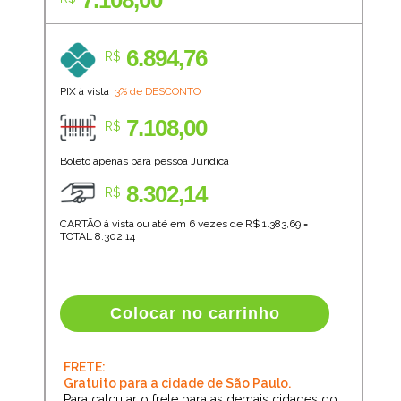
7.108,00
6.894,76
R$
PIX à vista
3% de DESCONTO
7.108,00
R$
Boleto apenas para pessoa Jurídica
8.302,14
R$
CARTÃO à vista ou até em 6 vezes de R$
1.383,69
=
TOTAL
8.302,14
Colocar no carrinho
FRETE:
Gratuito para a cidade de São Paulo.
Para calcular o frete para as demais cidades do