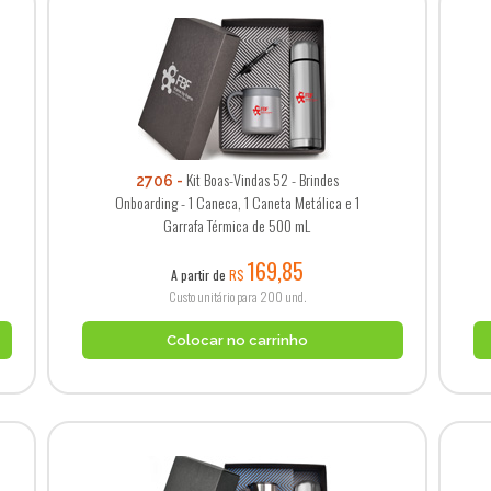
Kit Boas-Vindas 52 - Brindes
2706
Onboarding - 1 Caneca, 1 Caneta Metálica e 1
Garrafa Térmica de 500 mL
169,85
A partir de
R$
Custo unitário para 200 und.
Colocar no carrinho