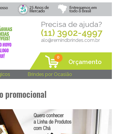
Precisa de ajuda?
(11) 3902-4997
alo@remindbrindes.com.br
0
Orçamento
gicos
Brindes por Ocasião
o promocional