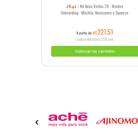
Kit Boas-Vindas 28 - Brindes
2641
Onboarding - Mochila, Necessaire e Squeeze
227,51
A partir de
R$
Custo unitário para 200 und.
Colocar no carrinho
‹