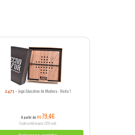
e
Jogo Educativo de Madeira - Resta 1
2471
79,46
A partir de
R$
Custo unitário para 200 und.