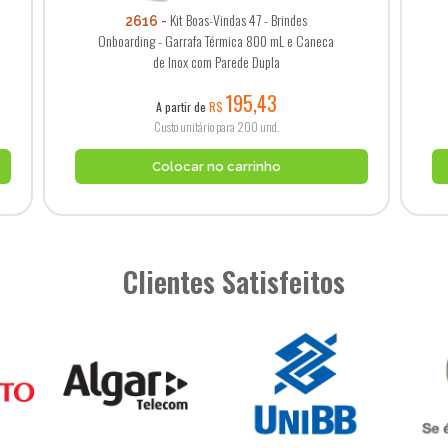
Kit Boas-Vindas 47 - Brindes
2616
Onboarding - Garrafa Térmica 800 mL e Caneca
de Inox com Parede Dupla
195,43
A partir de
R$
Custo unitário para 200 und.
Colocar no carrinho
Clientes Satisfeitos