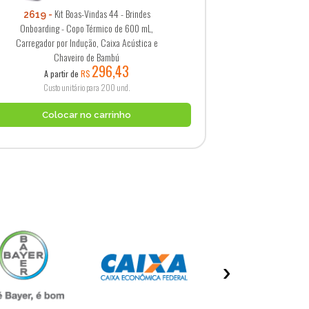
Kit Boas-Vindas 44 - Brindes
2619
Onboarding - Copo Térmico de 600 mL,
Carregador por Indução, Caixa Acústica e
Chaveiro de Bambú
296,43
A partir de
R$
Custo unitário para 200 und.
Colocar no carrinho
›