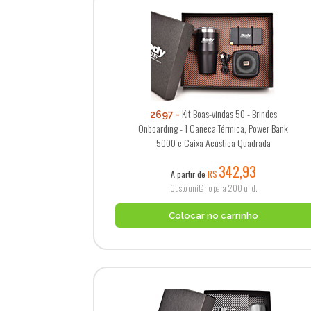
Kit Boas-vindas 50 - Brindes
2697
Onboarding - 1 Caneca Térmica, Power Bank
5000 e Caixa Acústica Quadrada
342,93
A partir de
R$
Custo unitário para 200 und.
Colocar no carrinho