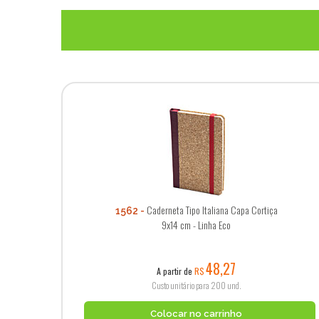
Caderneta Tipo Italiana Capa Cortiça
1562
9x14 cm - Linha Eco
48,27
A partir de
R$
Custo unitário para 200 und.
Colocar no carrinho