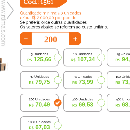
Cod.: 1561
Quantidade mínima: 50 unidades
e/ou R$ 2.000,00 por pedido
Se preferir, orce outras quantidades
Os valores abaixo se referem ao custo unitário.
-
+
5 Unidades
10 Unidades
15 Unid
125,66
107,34
94
30 Unidades
50 Unidades
100 Unid
79,75
73,99
73
200 Unidades
300 Unidades
500 Unid
70,49
69,53
68
1000 Unidades
67,03