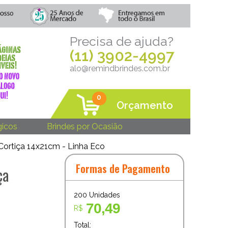
Precisa de ajuda?
(11) 3902-4997
alo@remindbrindes.com.br
0
Orçamento
gicos
Brindes por Ocasião
Cortiça 14x21cm - Linha Eco
Formas de Pagamento
ça
200
Unidades
70,49
R$
Total: