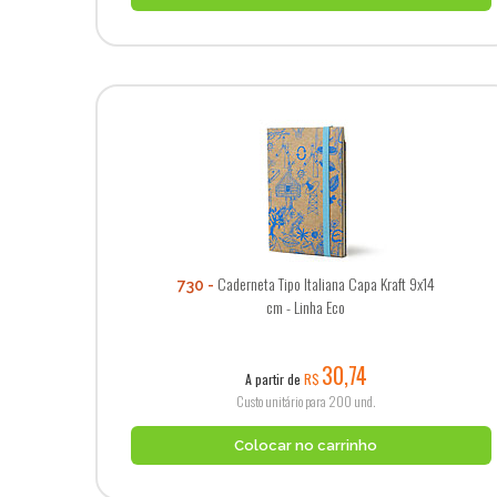
Caderneta Tipo Italiana Capa Kraft 9x14
730
cm - Linha Eco
30,74
A partir de
R$
Custo unitário para 200 und.
Colocar no carrinho