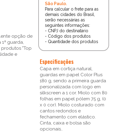
São Paulo.
Para calcular o frete para as
demais cidades do Brasil,
serão necessárias as
seguintes informações:
- CNPJ do destinatário
lente opção de
- Código dos produtos
- Quantidade dos produtos
 1ª guarda,
s produtos "Top
lidade e
Especificações
Capa em cortiça natural,
guardas em papel Color Plus
180 g, sendo a primeira guarda
personalizada com logo em
silkscreen a 1 cor. Miolo com 80
folhas em papel pólem 75 g, (0
x 0 cor). Miolo costurado com
cantos redondos e
fechamento com elástico.
Cinta, caixa e bolsa são
opcionais..