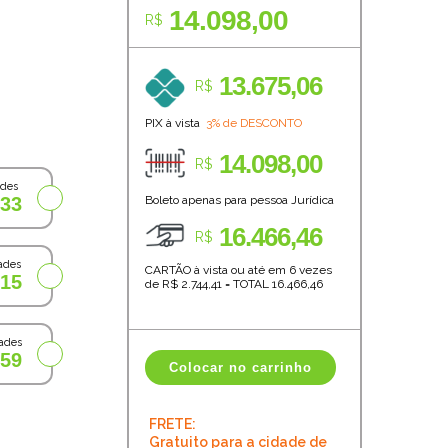
14.098,00
R$
13.675,06
R$
PIX à vista
3% de DESCONTO
14.098,00
R$
ades
,33
Boleto apenas para pessoa Jurídica
16.466,46
R$
ades
CARTÃO à vista ou até em 6 vezes
,15
de R$
2.744,41
=
TOTAL
16.466,46
ades
,59
Colocar no carrinho
FRETE:
Gratuito para a cidade de