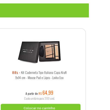
Kit Caderneta Tipo Italiana Capa Kraft
881
9x14 cm - Mouse Pad e Lápis - Linha Eco
64,99
A partir de
R$
Custo unitário para 200 und.
Colocar no carrinho