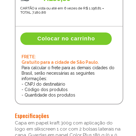
CARTÃO à vista ou até em 6 vezes de R$
1.196,81
=
TOTAL
7.180,86
Colocar no carrinho
FRETE:
Gratuito para a cidade de São Paulo.
Para calcular o frete para as demais cidades do
Brasil, serão necessárias as seguintes
informações:
- CNPJ do destinatário
- Código dos produtos
- Quantidade dos produtos
Especificações
Capa em papel kraft 300g com aplicação do
logo em silkscreen 1 cor com 2 bolsas laterais na
capa. Guardas em papel Color Plus 180 g (0 x 0