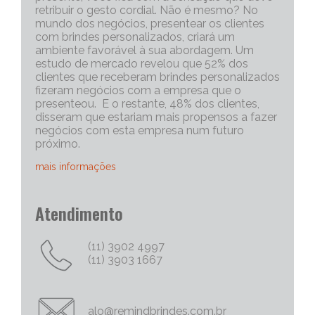
retribuir o gesto cordial. Não é mesmo? No
mundo dos negócios, presentear os clientes
com brindes personalizados, criará um
ambiente favorável à sua abordagem. Um
estudo de mercado revelou que 52% dos
clientes que receberam brindes personalizados
fizeram negócios com a empresa que o
presenteou. E o restante, 48% dos clientes,
disseram que estariam mais propensos a fazer
negócios com esta empresa num futuro
próximo.
mais informações
Portanto, os brindes personalizados, são muito
Atendimento
eficazes para iniciar uma conversa com um
cliente potencial. Capriche no brinde
corporativo, quanto mais exclusivo e
(11) 3902 4997
personalizado, melhor será o “quebra do gelo”,
(11) 3903 1667
e abrirá mais espaço para tratativas
comerciais.
Chame Mais Atenção com Brinde Corporativos
alo@remindbrindes.com.br