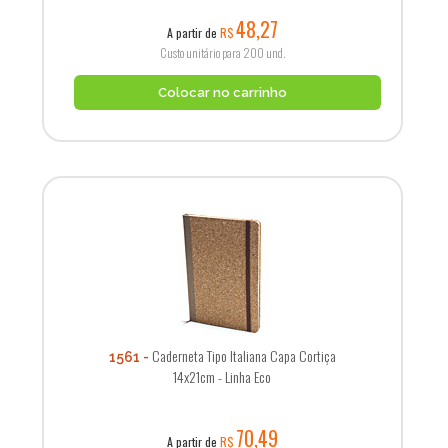
48,27
A partir de
R$
Custo unitário para 200 und.
Colocar no carrinho
Caderneta Tipo Italiana Capa Cortiça
1561
14x21cm - Linha Eco
70,49
A partir de
R$