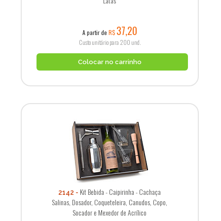
Latas
37,20
A partir de
R$
Custo unitário para 200 und.
Colocar no carrinho
Kit Bebida - Caipirinha - Cachaça
2142
Salinas, Dosador, Coqueteleira, Canudos, Copo,
Socador e Mexedor de Acrílico