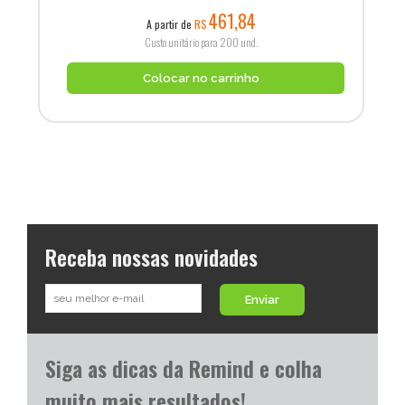
461,84
A partir de
R$
Custo unitário para 200 und.
Colocar no carrinho
Receba nossas novidades
Enviar
Siga as dicas da Remind e colha
muito mais resultados!