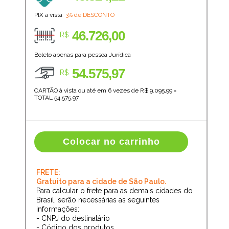
PIX à vista
3% de DESCONTO
46.726,00
R$
Boleto apenas para pessoa Jurídica
54.575,97
R$
CARTÃO à vista ou até em 6 vezes de R$
9.095,99
=
TOTAL
54.575,97
Colocar no carrinho
FRETE:
Gratuito para a cidade de São Paulo.
Para calcular o frete para as demais cidades do
Brasil, serão necessárias as seguintes
informações:
- CNPJ do destinatário
- Código dos produtos