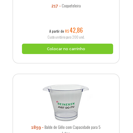
Coqueteleira
217
42,86
A partir de
R$
Custo unitário para 200 und.
Colocar no carrinho
Balde de Gêlo com Capacidade para 5
1859