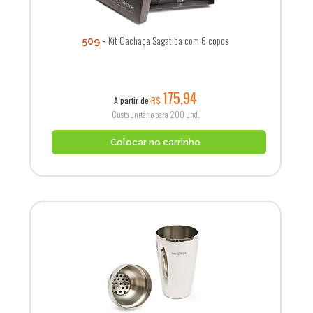
Kit Cachaça Sagatiba com 6 copos
509
175,94
A partir de
R$
Custo unitário para 200 und.
Colocar no carrinho