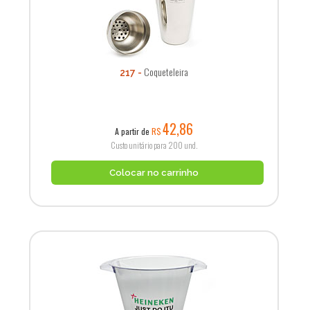
Coqueteleira
217
42,86
A partir de
R$
Custo unitário para 200 und.
Colocar no carrinho