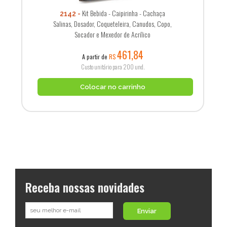
Kit Bebida - Caipirinha - Cachaça
2142
Salinas, Dosador, Coqueteleira, Canudos, Copo,
Socador e Mexedor de Acrílico
461,84
A partir de
R$
Custo unitário para 200 und.
Colocar no carrinho
Receba nossas novidades
Enviar