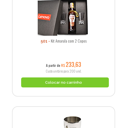
Kit Amarula com 2 Copos
501
233,63
A partir de
R$
Custo unitário para 200 und.
Colocar no carrinho