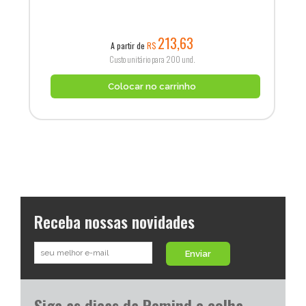
213,63
A partir de
R$
Custo unitário para 200 und.
Colocar no carrinho
Receba nossas novidades
Enviar
Siga as dicas da Remind e colha