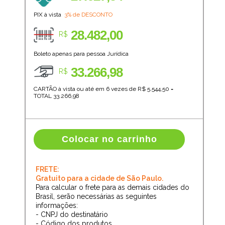
PIX à vista
3% de DESCONTO
28.482,00
R$
Boleto apenas para pessoa Jurídica
33.266,98
R$
CARTÃO à vista ou até em 6 vezes de R$
5.544,50
=
TOTAL
33.266,98
Colocar no carrinho
FRETE:
Gratuito para a cidade de São Paulo.
Para calcular o frete para as demais cidades do
Brasil, serão necessárias as seguintes
informações:
- CNPJ do destinatário
- Código dos produtos