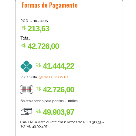
Formas de Pagamento
200
Unidades
213,63
R$
Total:
42.726,00
R$
41.444,22
R$
PIX à vista
3% de DESCONTO
42.726,00
R$
Boleto apenas para pessoa Jurídica
49.903,97
R$
CARTÃO à vista ou até em 6 vezes de R$
8.317,33
=
TOTAL
49.903,97