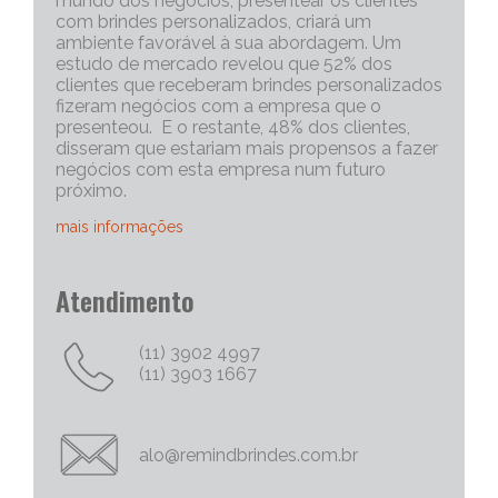
mundo dos negócios, presentear os clientes
com brindes personalizados, criará um
ambiente favorável à sua abordagem. Um
estudo de mercado revelou que 52% dos
clientes que receberam brindes personalizados
fizeram negócios com a empresa que o
presenteou. E o restante, 48% dos clientes,
disseram que estariam mais propensos a fazer
negócios com esta empresa num futuro
próximo.
mais informações
Portanto, os brindes personalizados, são muito
Atendimento
eficazes para iniciar uma conversa com um
cliente potencial. Capriche no brinde
corporativo, quanto mais exclusivo e
(11) 3902 4997
personalizado, melhor será o “quebra do gelo”,
(11) 3903 1667
e abrirá mais espaço para tratativas
comerciais.
Chame Mais Atenção com Brinde Corporativos
alo@remindbrindes.com.br
Personalizados Criativos