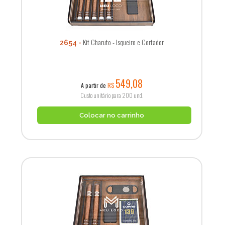
Kit Charuto - Isqueiro e Cortador
2654
549,08
A partir de
R$
Custo unitário para 200 und.
Colocar no carrinho