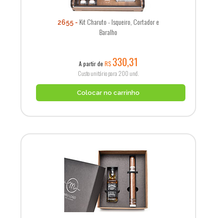
Kit Charuto - Isqueiro, Cortador e
2655
Baralho
330,31
A partir de
R$
Custo unitário para 200 und.
Colocar no carrinho