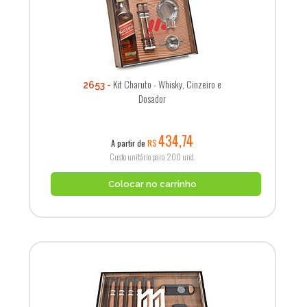
Kit Charuto - Whisky, Cinzeiro e
2653
Dosador
434,74
A partir de
R$
Custo unitário para 200 und.
Colocar no carrinho