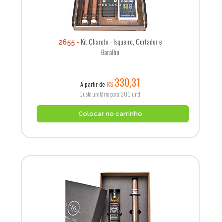
Kit Charuto - Isqueiro, Cortador e
2655
Baralho
330,31
A partir de
R$
Custo unitário para 200 und.
Colocar no carrinho