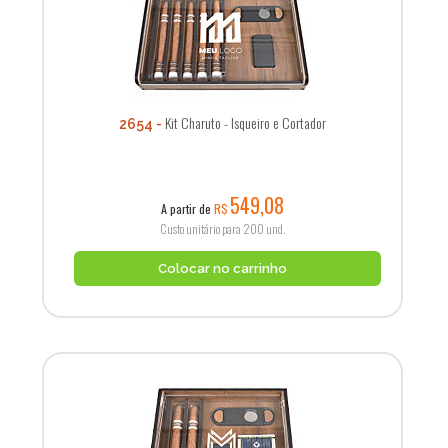
Kit Charuto - Isqueiro e Cortador
2654
549,08
A partir de
R$
Custo unitário para 200 und.
Colocar no carrinho