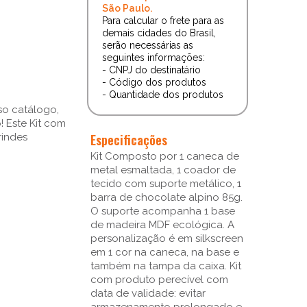
São Paulo.
Para calcular o frete para as
demais cidades do Brasil,
serão necessárias as
seguintes informações:
- CNPJ do destinatário
- Código dos produtos
- Quantidade dos produtos
so catálogo,
 Este Kit com
Especificações
rindes
Kit Composto por 1 caneca de
metal esmaltada, 1 coador de
tecido com suporte metálico, 1
barra de chocolate alpino 85g.
O suporte acompanha 1 base
de madeira MDF ecológica. A
personalização é em silkscreen
em 1 cor na caneca, na base e
também na tampa da caixa. Kit
com produto perecível com
data de validade: evitar
armazenamento prolongado e