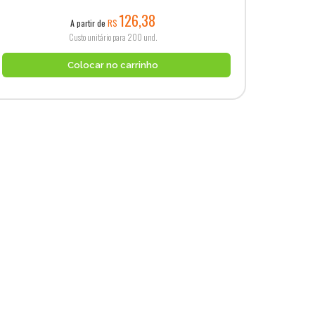
126,38
A partir de
R$
Custo unitário para 200 und.
Colocar no carrinho