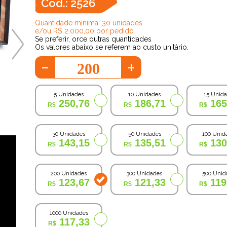
Cod.: 2526
Quantidade mínima: 30 unidades
e/ou R$ 2.000,00 por pedido
Se preferir, orce outras quantidades
Os valores abaixo se referem ao custo unitário.
-
+
5 Unidades
10 Unidades
15 Unid
250,76
186,71
165
30 Unidades
50 Unidades
100 Unid
143,15
135,51
130
200 Unidades
300 Unidades
500 Unid
123,67
121,33
119
1000 Unidades
117,33