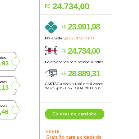
24.734,00
R$
23.991,98
R$
PIX à vista
3% de DESCONTO
24.734,00
R$
ades
,93
Boleto apenas para pessoa Jurídica
28.889,31
R$
ades
CARTÃO à vista ou até em 6 vezes
,13
de R$
4.814,89
=
TOTAL
28.889,31
ades
,46
Colocar no carrinho
FRETE:
Gratuito para a cidade de