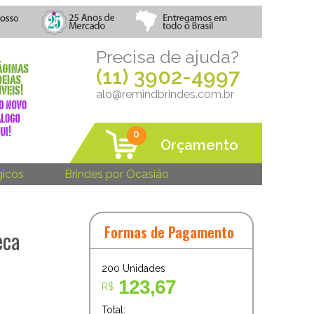
Precisa de ajuda?
(11) 3902-4997
alo@remindbrindes.com.br
0
Orçamento
gicos
Brindes por Ocasião
Formas de Pagamento
eca
200
Unidades
123,67
R$
Total: