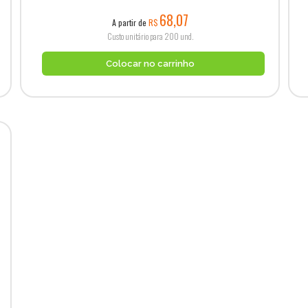
68,07
A partir de
R$
Custo unitário para 200 und.
Colocar no carrinho