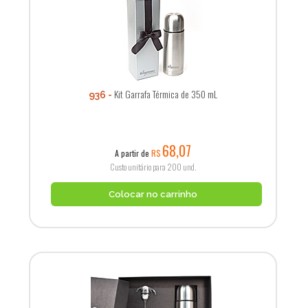
Kit Garrafa Térmica de 350 mL
936
68,07
A partir de
R$
Custo unitário para 200 und.
Colocar no carrinho