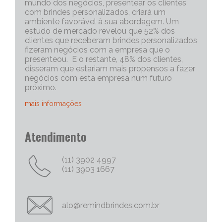
mundo dos negócios, presentear os clientes
com brindes personalizados, criará um
ambiente favorável à sua abordagem. Um
estudo de mercado revelou que 52% dos
clientes que receberam brindes personalizados
fizeram negócios com a empresa que o
presenteou. E o restante, 48% dos clientes,
disseram que estariam mais propensos a fazer
negócios com esta empresa num futuro
próximo.
mais informações
Portanto, os brindes personalizados, são muito
Atendimento
eficazes para iniciar uma conversa com um
cliente potencial. Capriche no brinde
corporativo, quanto mais exclusivo e
(11) 3902 4997
personalizado, melhor será o “quebra do gelo”,
(11) 3903 1667
e abrirá mais espaço para tratativas
comerciais.
Chame Mais Atenção com Brinde Corporativos
alo@remindbrindes.com.br
Personalizados Criativos