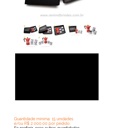
250,56
Quantidade mínima: 15 unidades
e/ou R$ 2.000,00 por pedido