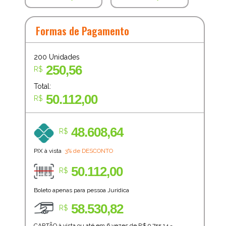
Formas de Pagamento
200
Unidades
250,56
R$
Total:
50.112,00
R$
48.608,64
R$
PIX à vista
3% de DESCONTO
50.112,00
R$
Boleto apenas para pessoa Jurídica
58.530,82
R$
CARTÃO à vista ou até em 6 vezes de R$
9.755,14
=