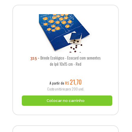
Brinde Ecológico - Ecocard com sementes
315
de Ipê 10x15 cm - Red
21,70
A partir de
R$
Custo unitário para 200 und.
Colocar no carrinho