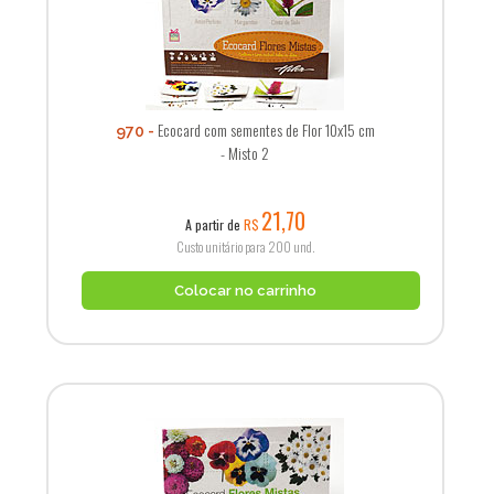
Ecocard com sementes de Flor 10x15 cm
970
- Misto 2
21,70
A partir de
R$
Custo unitário para 200 und.
Colocar no carrinho