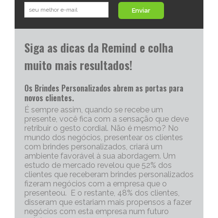
Enviar
Siga as dicas da Remind e colha
muito mais resultados!
Os Brindes Personalizados abrem as portas para
novos clientes.
É sempre assim, quando se recebe um
presente, você fica com a sensação que deve
retribuir o gesto cordial. Não é mesmo? No
mundo dos negócios, presentear os clientes
com brindes personalizados, criará um
ambiente favorável à sua abordagem. Um
estudo de mercado revelou que 52% dos
clientes que receberam brindes personalizados
fizeram negócios com a empresa que o
presenteou. E o restante, 48% dos clientes,
disseram que estariam mais propensos a fazer
negócios com esta empresa num futuro