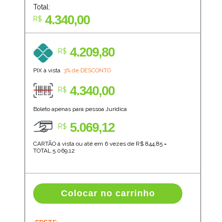
Total:
4.340,00
R$
4.209,80
R$
PIX à vista
3% de DESCONTO
4.340,00
R$
Boleto apenas para pessoa Jurídica
5.069,12
R$
CARTÃO à vista ou até em 6 vezes de R$
844,85
=
TOTAL
5.069,12
Colocar no carrinho