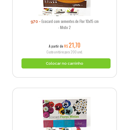
Ecocard com sementes de Flor 10x15 cm
970
- Misto 2
21,70
A partir de
R$
Custo unitário para 200 und.
Colocar no carrinho