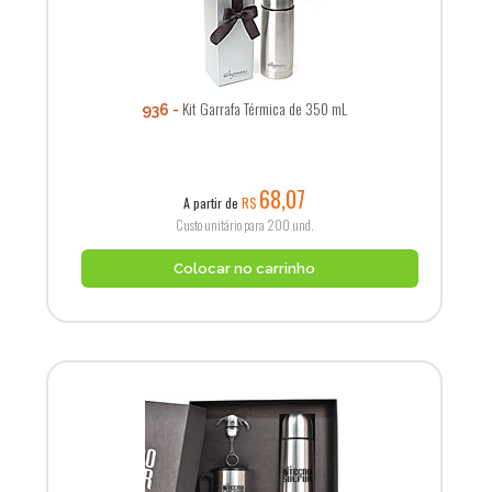
Kit Garrafa Térmica de 350 mL
936
68,07
A partir de
R$
Custo unitário para 200 und.
Colocar no carrinho