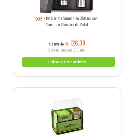
Kit Garrafa Térmica de 350 mL com
935
Caneca e Chaveiro de Metal
126,38
A partir de
R$
Custo unitário para 200 und.
Colocar no carrinho