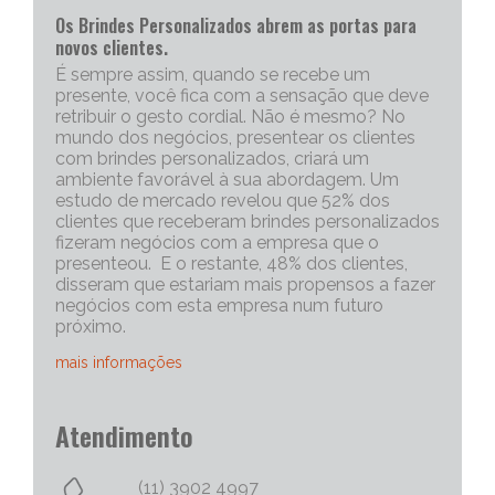
Os Brindes Personalizados abrem as portas para
novos clientes.
É sempre assim, quando se recebe um
presente, você fica com a sensação que deve
retribuir o gesto cordial. Não é mesmo? No
mundo dos negócios, presentear os clientes
com brindes personalizados, criará um
ambiente favorável à sua abordagem. Um
estudo de mercado revelou que 52% dos
clientes que receberam brindes personalizados
fizeram negócios com a empresa que o
presenteou. E o restante, 48% dos clientes,
disseram que estariam mais propensos a fazer
negócios com esta empresa num futuro
próximo.
mais informações
Portanto, os brindes personalizados, são muito
Atendimento
eficazes para iniciar uma conversa com um
cliente potencial. Capriche no brinde
corporativo, quanto mais exclusivo e
(11) 3902 4997