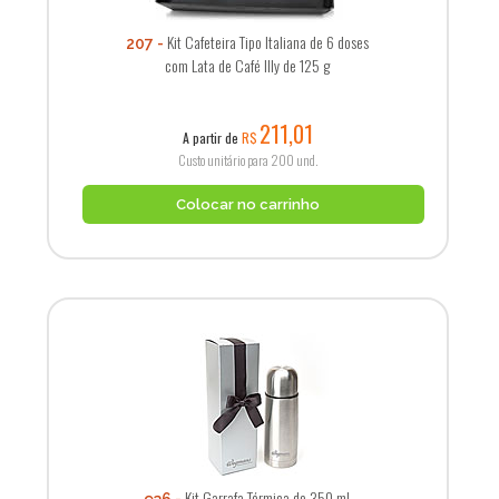
Kit Cafeteira Tipo Italiana de 6 doses
207
com Lata de Café Illy de 125 g
211,01
A partir de
R$
Custo unitário para 200 und.
Colocar no carrinho
Kit Garrafa Térmica de 350 mL
936