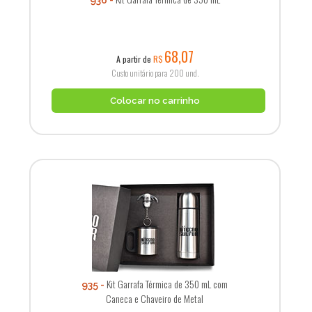
68,07
A partir de
R$
Custo unitário para 200 und.
Colocar no carrinho
Kit Garrafa Térmica de 350 mL com
935
Caneca e Chaveiro de Metal