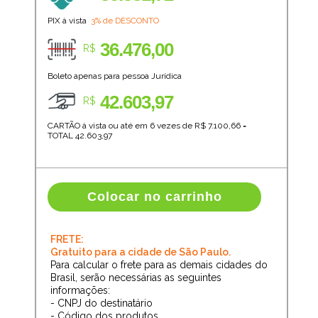
PIX à vista
3% de DESCONTO
36.476,00
R$
Boleto apenas para pessoa Jurídica
42.603,97
R$
CARTÃO à vista ou até em 6 vezes de R$
7.100,66
=
TOTAL
42.603,97
Colocar no carrinho
FRETE:
Gratuito para a cidade de São Paulo.
Para calcular o frete para as demais cidades do
Brasil, serão necessárias as seguintes
informações:
- CNPJ do destinatário
- Código dos produtos