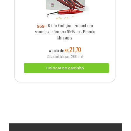
Brinde Ecológico - Ecocard com
959
sementes de Tempero 10x15 cm - Pimenta
Malagueta
21,70
A partir de
R$
Custo unitário para 200 und.
Colocar no carrinho