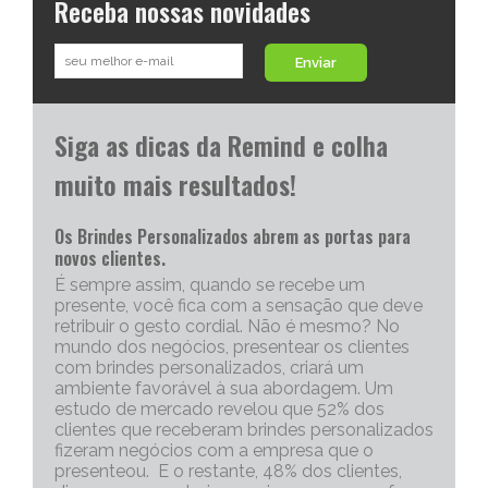
Receba nossas novidades
Enviar
Siga as dicas da Remind e colha
muito mais resultados!
Os Brindes Personalizados abrem as portas para
novos clientes.
É sempre assim, quando se recebe um
presente, você fica com a sensação que deve
retribuir o gesto cordial. Não é mesmo? No
mundo dos negócios, presentear os clientes
com brindes personalizados, criará um
ambiente favorável à sua abordagem. Um
estudo de mercado revelou que 52% dos
clientes que receberam brindes personalizados
fizeram negócios com a empresa que o
presenteou. E o restante, 48% dos clientes,