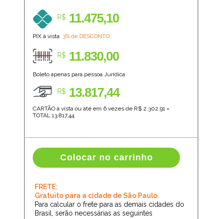
11.475,10
R$
PIX à vista
3% de DESCONTO
11.830,00
R$
Boleto apenas para pessoa Jurídica
13.817,44
R$
CARTÃO à vista ou até em 6 vezes de R$
2.302,91
=
TOTAL
13.817,44
Colocar no carrinho
FRETE:
Gratuito para a cidade de São Paulo.
Para calcular o frete para as demais cidades do
Brasil, serão necessárias as seguintes