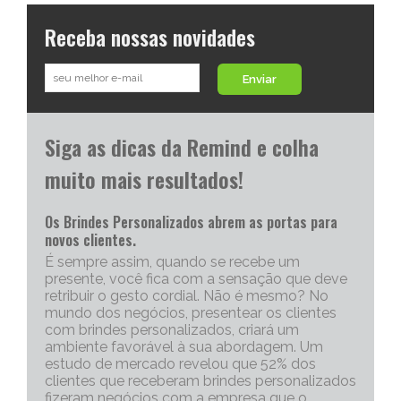
Receba nossas novidades
Enviar
Siga as dicas da Remind e colha
muito mais resultados!
Os Brindes Personalizados abrem as portas para
novos clientes.
É sempre assim, quando se recebe um
presente, você fica com a sensação que deve
retribuir o gesto cordial. Não é mesmo? No
mundo dos negócios, presentear os clientes
com brindes personalizados, criará um
ambiente favorável à sua abordagem. Um
estudo de mercado revelou que 52% dos
clientes que receberam brindes personalizados
fizeram negócios com a empresa que o