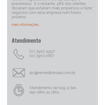
presenteou. E o restante, 48% dos clientes,
disseram que estariam mais propensos a fazer
negócios com esta empresa num futuro
próximo.
mais informações
Portanto, os brindes personalizados, são muito
Atendimento
eficazes para iniciar uma conversa com um
cliente potencial. Capriche no brinde
corporativo, quanto mais exclusivo e
(11) 3902 4997
personalizado, melhor será o “quebra do gelo”,
(11) 3903 1667
e abrirá mais espaço para tratativas
comerciais.
Chame Mais Atenção com Brinde Corporativos
alo@remindbrindes.com.br
Personalizados Criativos
Nós todos queremos chamar a atenção para
as nossas empresas e nossas marcas e
Atendimento de Seg. a Sex.
produtos. Não há uma palavra mais poderosa
das 08hs as 18hs.
no marketing do que a palavra
“FREE/GRÁTIS”, então por que não oferecer
um brinde corporativo diferenciado? As