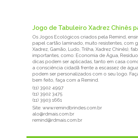
Jogo de Tabuleiro Xadrez Chinês p
Os Jogos Ecológicos criados pela Remind, ens
papel cartão laminado, muito resistentes, com 
Xadrez, Gamão, Ludo, Trilha, Xadrez Chinês), 
importantes, como: Economia de Água, Resíduos
dicas podem ser aplicadas, tanto em casa como n
a consciência cidadã frente a escassez de águ
podem ser personalizados com o seu logo. Faça 
bem feito, faça com a Remind.
(11) 3902 4997
(11) 3902 3475
(11) 3903 1661
Site: www.remindbrindes.com.br
alo@rdmais.com.br
remind@rdmais.com.br