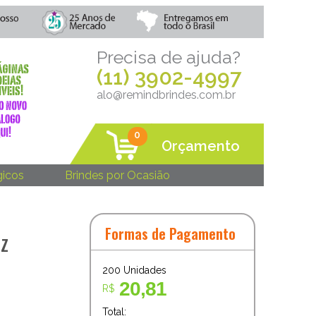
Precisa de ajuda?
(11) 3902-4997
alo@remindbrindes.com.br
0
Orçamento
gicos
Brindes por Ocasião
Formas de Pagamento
ez
200
Unidades
20,81
R$
Total: