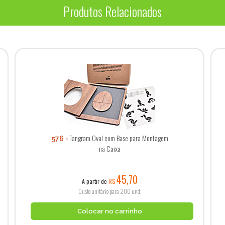
Produtos Relacionados
Tangram Oval com Base para Montagem
576
na Caixa
45,70
A partir de
R$
Custo unitário para 200 und.
Colocar no carrinho