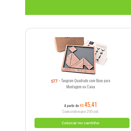
Tangram Quadrado com Base para
577
Montagem na Caixa
45,41
A partir de
R$
Custo unitário para 200 und.
Colocar no carrinho