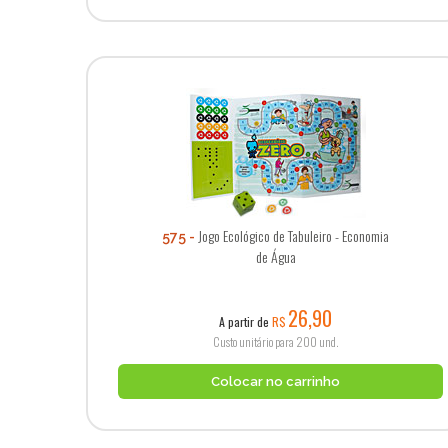
Jogo Ecológico de Tabuleiro - Economia
575
de Água
26,90
A partir de
R$
Custo unitário para 200 und.
Colocar no carrinho