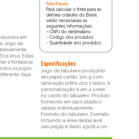
São Paulo.
Para calcular o frete para as
demais cidades do Brasil,
serão necessárias as
seguintes informações:
- CNPJ do destinatário
roduzidos em
- Código dos produtos
- Quantidade dos produtos
ma, Jogo de
extremamente
ca Vírus. Estas
Especificações
ar e fortalecer
Todos os jogos
Jogo de tabuleiro produzido
iferente, faça
em papel cartão 300 g com
laminação brilho dos 2 lados. A
personalização é em 4 cores
no canto do tabuleiro. Produto
fornecido em saco plástico
selado individualmente.
Formato do tabuleiro, Formato
incluindo a área destacável
das peças e dado 43x28,4 cm