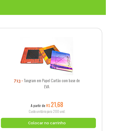
Tangram em Papel Cartão com base de
713
EVA
21,68
A partir de
R$
Custo unitário para 200 und.
Colocar no carrinho