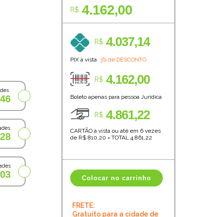
4.162,00
R$
4.037,14
R$
PIX à vista
3% de DESCONTO
4.162,00
R$
ades
,46
Boleto apenas para pessoa Jurídica
4.861,22
R$
ades
CARTÃO à vista ou até em 6 vezes
,28
de R$
810,20
=
TOTAL
4.861,22
ades
,03
Colocar no carrinho
FRETE:
Gratuito para a cidade de