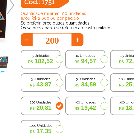
Cod.: 1751
Quantidade mínima: 100 unidades
e/ou R$ 2.000,00 por pedido
Se preferir, orce outras quantidades
Os valores abaixo se referem ao custo unitário.
-
+
5 Unidades
10 Unidades
15 Unid
182,52
94,57
72
30 Unidades
50 Unidades
100 Unid
43,87
34,59
25
200 Unidades
300 Unidades
500 Unid
20,81
19,42
18
1000 Unidades
17,35