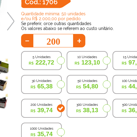
Cod.: 1706
Quantidade mínima: 50 unidades
e/ou R$ 2.000,00 por pedido
Se preferir, orce outras quantidades
Os valores abaixo se referem ao custo unitário.
-
+
5 Unidades
10 Unidades
15 Unid
222,72
123,10
97
30 Unidades
50 Unidades
100 Unid
65,38
54,80
44
200 Unidades
300 Unidades
500 Unid
39,74
38,13
36
1000 Unidades
35,74