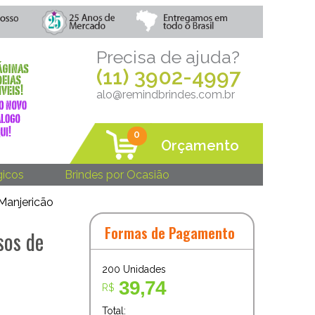
Precisa de ajuda?
(11) 3902-4997
alo@remindbrindes.com.br
0
Orçamento
gicos
Brindes por Ocasião
 Manjericão
Formas de Pagamento
sos de
200
Unidades
39,74
R$
Total: