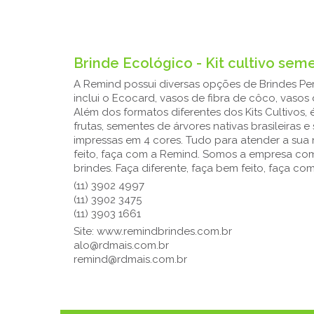
Brinde Ecológico - Kit cultivo se
A Remind possui diversas opções de Brindes Pers
inclui o Ecocard, vasos de fibra de côco, vaso
Além dos formatos diferentes dos Kits Cultivos,
frutas, sementes de árvores nativas brasileira
impressas em 4 cores. Tudo para atender a sua 
feito, faça com a Remind. Somos a empresa co
brindes. Faça diferente, faça bem feito, faça co
(11) 3902 4997
(11) 3902 3475
(11) 3903 1661
Site: www.remindbrindes.com.br
alo@rdmais.com.br
remind@rdmais.com.br