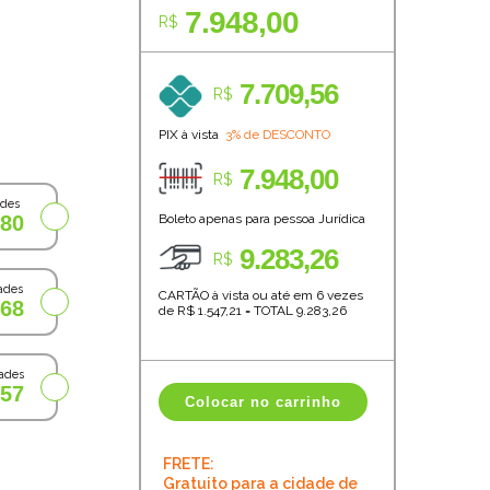
7.948,00
R$
7.709,56
R$
PIX à vista
3% de DESCONTO
7.948,00
R$
ades
,80
Boleto apenas para pessoa Jurídica
9.283,26
R$
ades
CARTÃO à vista ou até em 6 vezes
,68
de R$
1.547,21
=
TOTAL
9.283,26
ades
,57
Colocar no carrinho
FRETE:
Gratuito para a cidade de