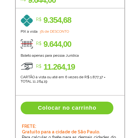
9.644,00
9.354,68
R$
PIX à vista
3% de DESCONTO
9.644,00
R$
Boleto apenas para pessoa Jurídica
11.264,19
R$
CARTÃO à vista ou até em 6 vezes de R$
1.877,37
=
TOTAL
11.264,19
Colocar no carrinho
FRETE:
Gratuito para a cidade de São Paulo.
Para calcular o frete para as demais cidades do