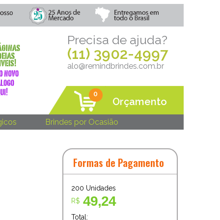
Precisa de ajuda?
(11) 3902-4997
alo@remindbrindes.com.br
0
Orçamento
gicos
Brindes por Ocasião
Formas de Pagamento
H
200
Unidades
49,24
R$
Total: