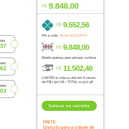
9.848,00
R$
9.552,56
R$
PIX à vista
3% de DESCONTO
ades
,37
9.848,00
R$
Boleto apenas para pessoa Jurídica
ades
11.502,46
,62
R$
CARTÃO à vista ou até em 6 vezes
de R$
1.917,08
=
TOTAL
11.502,46
ades
,03
Colocar no carrinho
FRETE:
Gratuito para a cidade de