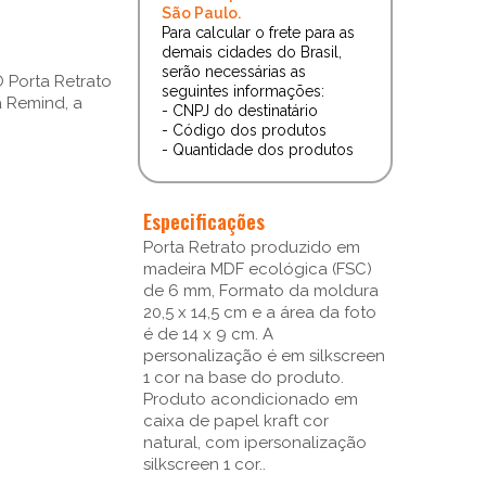
São Paulo.
Para calcular o frete para as
demais cidades do Brasil,
serão necessárias as
 Porta Retrato
seguintes informações:
a Remind, a
- CNPJ do destinatário
- Código dos produtos
- Quantidade dos produtos
Especificações
Porta Retrato produzido em
madeira MDF ecológica (FSC)
de 6 mm, Formato da moldura
20,5 x 14,5 cm e a área da foto
é de 14 x 9 cm. A
personalização é em silkscreen
1 cor na base do produto.
Produto acondicionado em
caixa de papel kraft cor
natural, com ipersonalização
silkscreen 1 cor..