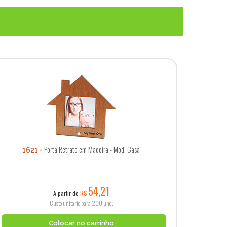
Porta Retrato em Madeira - Mod. Casa
1621
54,21
A partir de
R$
Custo unitário para 200 und.
Colocar no carrinho