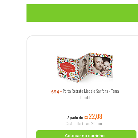
Porta Retrato Modelo Sanfona - Tema
594
Infantil
22,08
A partir de
R$
Custo unitário para 200 und.
Colocar no carrinho