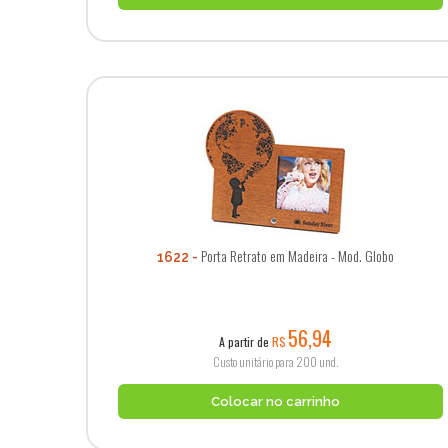
Porta Retrato em Madeira - Mod. Globo
1622
56,94
A partir de
R$
Custo unitário para 200 und.
Colocar no carrinho