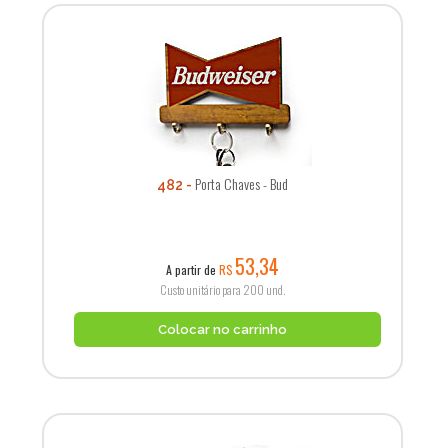
Porta Chaves - Bud
482
53,34
A partir de
R$
Custo unitário para 200 und.
Colocar no carrinho