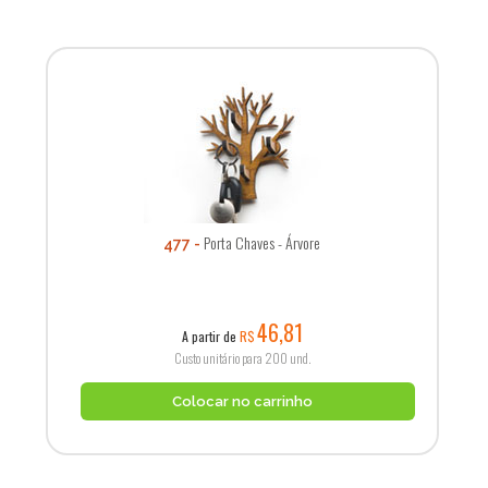
Porta Chaves - Árvore
477
46,81
A partir de
R$
Custo unitário para 200 und.
Colocar no carrinho