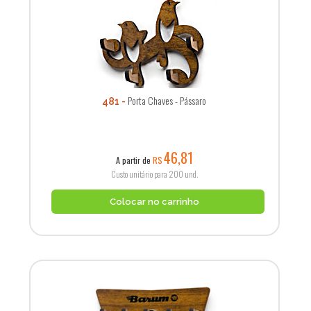
Porta Chaves - Pássaro
481
46,81
A partir de
R$
Custo unitário para 200 und.
Colocar no carrinho