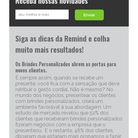
Receba nossas novidades
Enviar
Siga as dicas da Remind e colha
muito mais resultados!
Os Brindes Personalizados abrem as portas para
novos clientes.
É sempre assim, quando se recebe um
presente, você fica com a sensação que deve
retribuir o gesto cordial. Não é mesmo? No
mundo dos negócios, presentear os clientes
com brindes personalizados, criará um
ambiente favorável à sua abordagem. Um
estudo de mercado revelou que 52% dos
clientes que receberam brindes personalizados
fizeram negócios com a empresa que o
presenteou. E o restante, 48% dos clientes,
disseram que estariam mais propensos a fazer