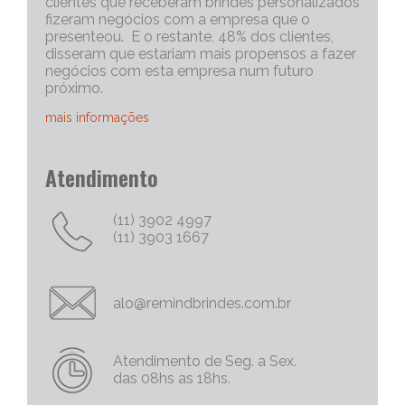
clientes que receberam brindes personalizados
fizeram negócios com a empresa que o
presenteou. E o restante, 48% dos clientes,
disseram que estariam mais propensos a fazer
negócios com esta empresa num futuro
próximo.
mais informações
Portanto, os brindes personalizados, são muito
Atendimento
eficazes para iniciar uma conversa com um
cliente potencial. Capriche no brinde
corporativo, quanto mais exclusivo e
(11) 3902 4997
personalizado, melhor será o “quebra do gelo”,
(11) 3903 1667
e abrirá mais espaço para tratativas
comerciais.
Chame Mais Atenção com Brinde Corporativos
alo@remindbrindes.com.br
Personalizados Criativos
Nós todos queremos chamar a atenção para
as nossas empresas e nossas marcas e
Atendimento de Seg. a Sex.
produtos. Não há uma palavra mais poderosa
das 08hs as 18hs.
no marketing do que a palavra