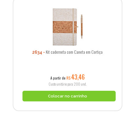
Kit caderneta com Caneta em Cortiça
2634
43,46
A partir de
R$
Custo unitário para 200 und.
Colocar no carrinho