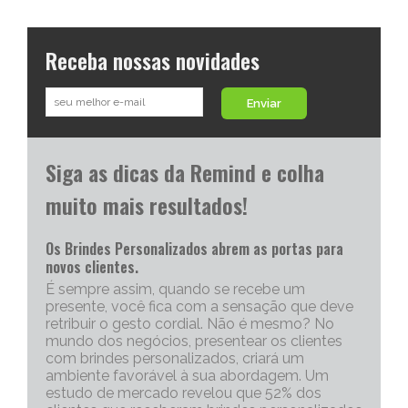
Receba nossas novidades
Enviar
Siga as dicas da Remind e colha
muito mais resultados!
Os Brindes Personalizados abrem as portas para
novos clientes.
É sempre assim, quando se recebe um
presente, você fica com a sensação que deve
retribuir o gesto cordial. Não é mesmo? No
mundo dos negócios, presentear os clientes
com brindes personalizados, criará um
ambiente favorável à sua abordagem. Um
estudo de mercado revelou que 52% dos