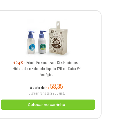
Brinde Personalizado Kits Femininos -
1248
Hidratante e Sabonete Líquido 120 mL Caixa PP
Ecológica
58,35
A partir de
R$
Custo unitário para 200 und.
Colocar no carrinho