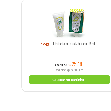
Hidratante para as Mãos com 15 mL
1243
25,18
A partir de
R$
Custo unitário para 200 und.
Colocar no carrinho