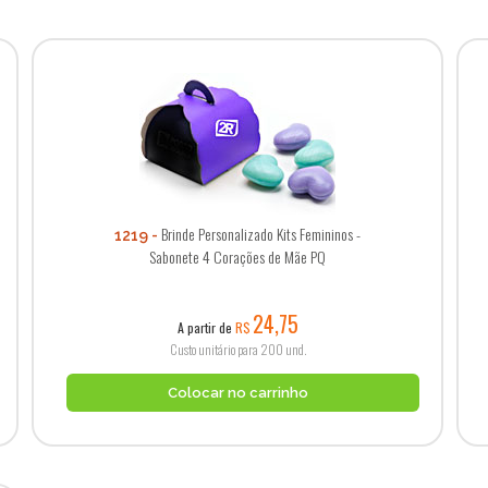
Brinde Personalizado Kits Femininos -
1219
Sabonete 4 Corações de Mãe PQ
24,75
A partir de
R$
Custo unitário para 200 und.
Colocar no carrinho