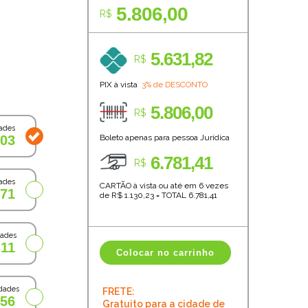
5.806,00
R$
5.631,82
R$
PIX à vista
3% de DESCONTO
5.806,00
R$
ades
,03
Boleto apenas para pessoa Jurídica
6.781,41
R$
ades
CARTÃO à vista ou até em 6 vezes
,71
de R$
1.130,23
=
TOTAL
6.781,41
dades
,11
Colocar no carrinho
dades
FRETE:
,56
Gratuito para a cidade de