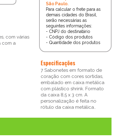
São Paulo.
Para calcular o frete para as
demais cidades do Brasil,
serão necessárias as
seguintes informações:
- CNPJ do destinatário
s, com várias
- Código dos produtos
- Quantidade dos produtos
a com a
Especificações
7 Sabonetes em formato de
coração com cores sortidas,
embalado em caixa metálica
com plástico shrink. Formato
da caixa 8,5 x 3 cm. A
personalização é feita no
rótulo da caixa metálica..