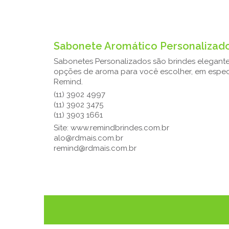
Sabonete Aromático Personalizad
Sabonetes Personalizados são brindes elegante
opções de aroma para você escolher, em especia
Remind.
(11) 3902 4997
(11) 3902 3475
(11) 3903 1661
Site: www.remindbrindes.com.br
alo@rdmais.com.br
remind@rdmais.com.br