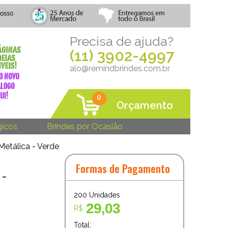
Precisa de ajuda?
(11) 3902-4997
alo@remindbrindes.com.br
0
Orçamento
gicos
Brindes por Ocasião
etálica - Verde
Formas de Pagamento
 -
200
Unidades
29,03
R$
Total: