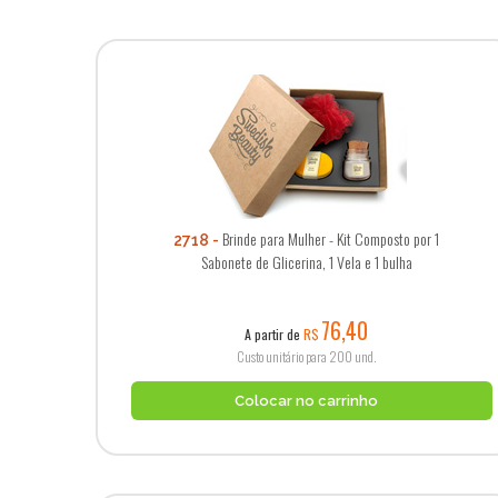
Brinde para Mulher - Kit Composto por 1
2718
Sabonete de Glicerina, 1 Vela e 1 bulha
76,40
A partir de
R$
Custo unitário para 200 und.
Colocar no carrinho