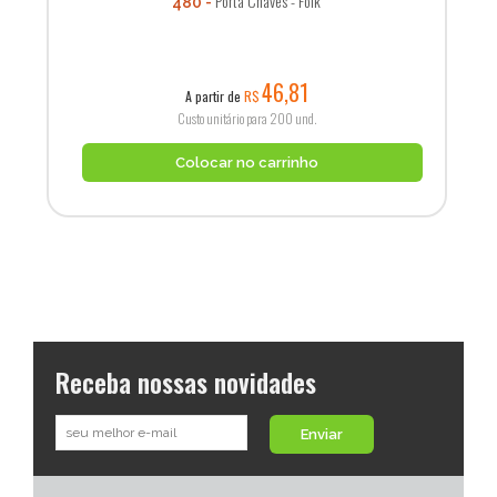
Porta Chaves - Folk
480
46,81
A partir de
R$
Custo unitário para 200 und.
Colocar no carrinho
Receba nossas novidades
Enviar