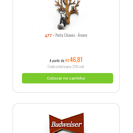
Porta Chaves - Árvore
477
46,81
A partir de
R$
Custo unitário para 200 und.
Colocar no carrinho