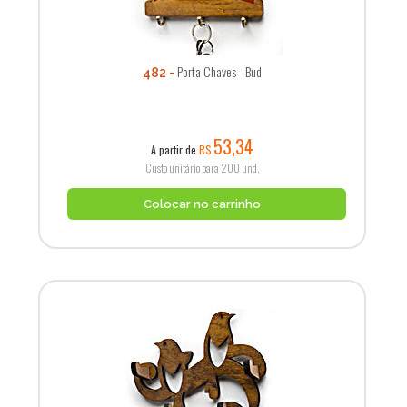
Porta Chaves - Bud
482
53,34
A partir de
R$
Custo unitário para 200 und.
Colocar no carrinho