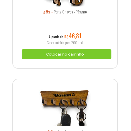
Porta Chaves - Pássaro
481
46,81
A partir de
R$
Custo unitário para 200 und.
Colocar no carrinho