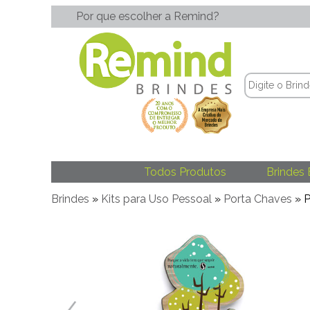
Por que escolher a Remind?
Todos Produtos
Brindes 
Brindes
»
Kits para Uso Pessoal
»
Porta Chaves
» P