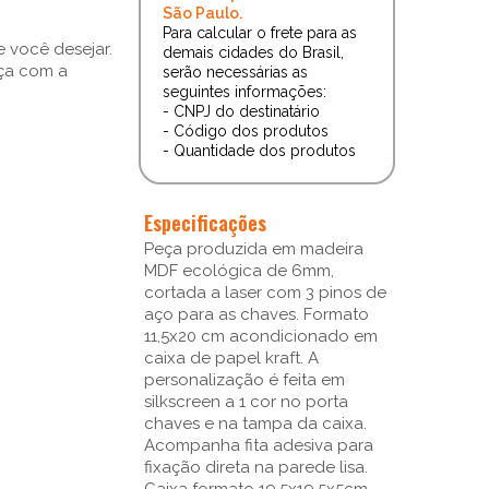
São Paulo.
Para calcular o frete para as
 você desejar.
demais cidades do Brasil,
aça com a
serão necessárias as
seguintes informações:
- CNPJ do destinatário
- Código dos produtos
- Quantidade dos produtos
Especificações
Peça produzida em madeira
MDF ecológica de 6mm,
cortada a laser com 3 pinos de
aço para as chaves. Formato
11,5x20 cm acondicionado em
caixa de papel kraft. A
personalização é feita em
silkscreen a 1 cor no porta
chaves e na tampa da caixa.
Acompanha fita adesiva para
fixação direta na parede lisa.
Caixa formato 19,5x19,5x5cm