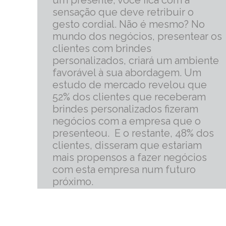
um presente, você fica com a
sensação que deve retribuir o
gesto cordial. Não é mesmo? No
mundo dos negócios, presentear os
clientes com brindes
personalizados, criará um ambiente
favorável à sua abordagem. Um
estudo de mercado revelou que
52% dos clientes que receberam
brindes personalizados fizeram
negócios com a empresa que o
presenteou. E o restante, 48% dos
clientes, disseram que estariam
mais propensos a fazer negócios
com esta empresa num futuro
próximo.
mais informações
Portanto, os brindes personalizados,