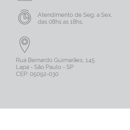
Atendimento de Seg. a Sex.
das 08hs as 18hs.
Rua Bernardo Guimarães, 145
Lapa - São Paulo - SP
CEP: 05092-030