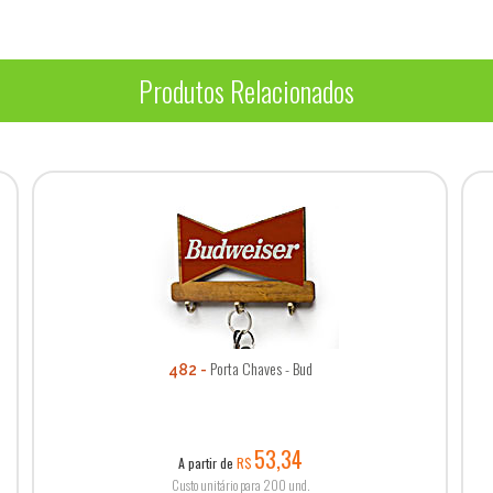
Produtos Relacionados
Porta Chaves - Bud
482
53,34
A partir de
R$
Custo unitário para 200 und.