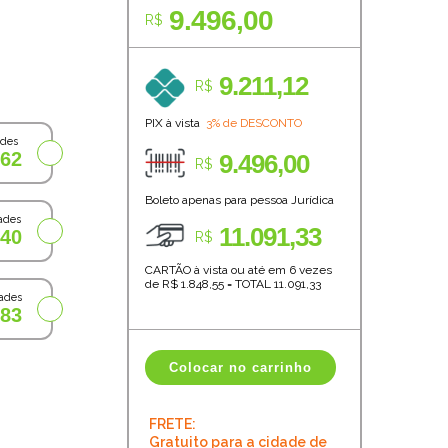
9.496,00
R$
9.211,12
R$
PIX à vista
3% de DESCONTO
ades
,62
9.496,00
R$
Boleto apenas para pessoa Jurídica
ades
11.091,33
,40
R$
CARTÃO à vista ou até em 6 vezes
de R$
1.848,55
=
TOTAL
11.091,33
ades
,83
Colocar no carrinho
FRETE:
Gratuito para a cidade de