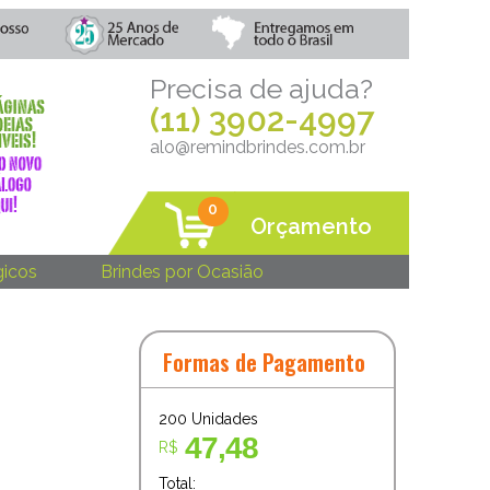
Precisa de ajuda?
(11) 3902-4997
alo@remindbrindes.com.br
0
Orçamento
gicos
Brindes por Ocasião
Formas de Pagamento
200
Unidades
47,48
R$
Total: