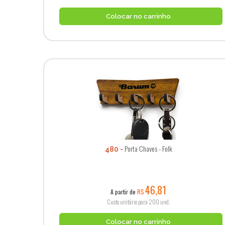
Colocar no carrinho
Porta Chaves - Folk
480
46,81
A partir de
R$
Custo unitário para 200 und.
Colocar no carrinho