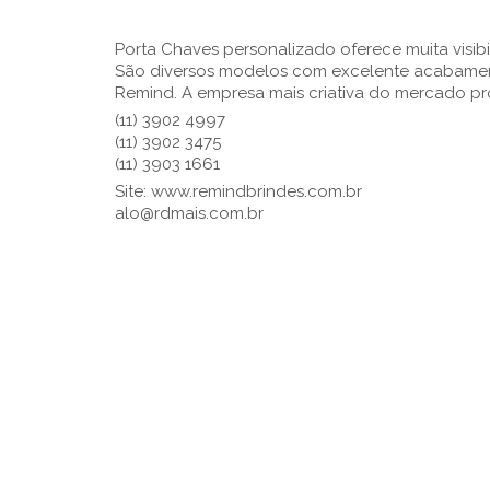
Porta Chaves personalizado oferece muita visib
São diversos modelos com excelente acabamento
Remind. A empresa mais criativa do mercado p
(11) 3902 4997
(11) 3902 3475
(11) 3903 1661
Site: www.remindbrindes.com.br
alo@rdmais.com.br