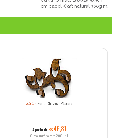
em papel Kraft natural 300g m.
Porta Chaves - Pássaro
481
46,81
A partir de
R$
Custo unitário para 200 und.