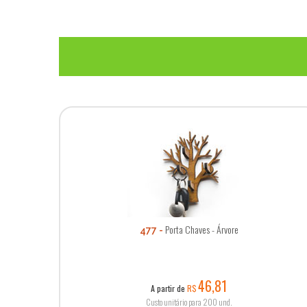
Porta Chaves - Árvore
477
46,81
A partir de
R$
Custo unitário para 200 und.