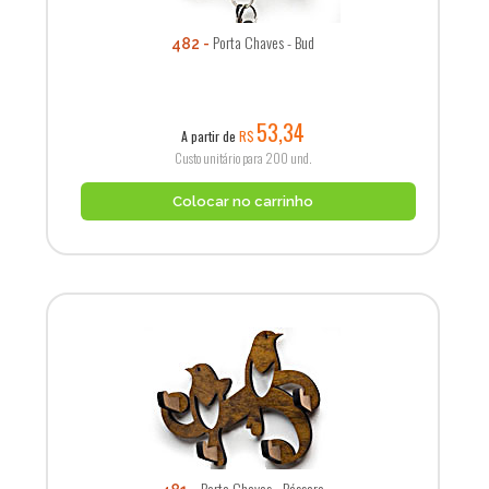
Porta Chaves - Bud
482
53,34
A partir de
R$
Custo unitário para 200 und.
Colocar no carrinho
Porta Chaves - Pássaro