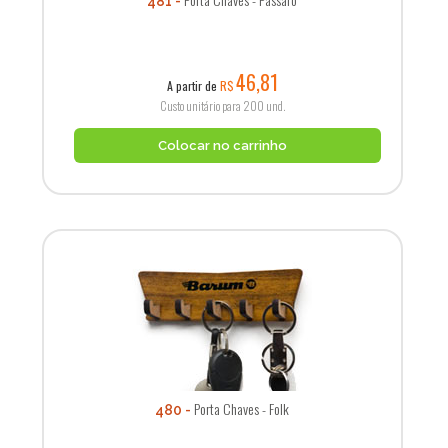
481
46,81
A partir de
R$
Custo unitário para 200 und.
Colocar no carrinho
Porta Chaves - Folk
480