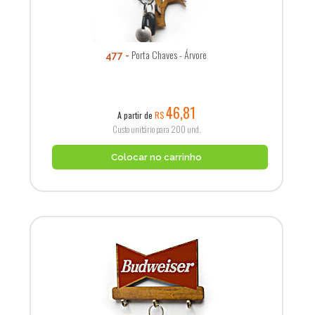
Porta Chaves - Árvore
477
46,81
A partir de
R$
Custo unitário para 200 und.
Colocar no carrinho