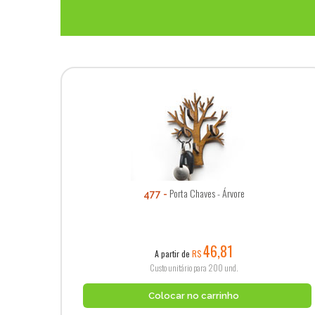
Porta Chaves - Árvore
477
46,81
A partir de
R$
Custo unitário para 200 und.
Colocar no carrinho