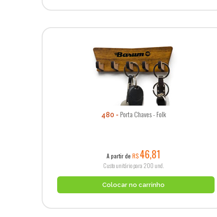
Porta Chaves - Folk
480
46,81
A partir de
R$
Custo unitário para 200 und.
Colocar no carrinho