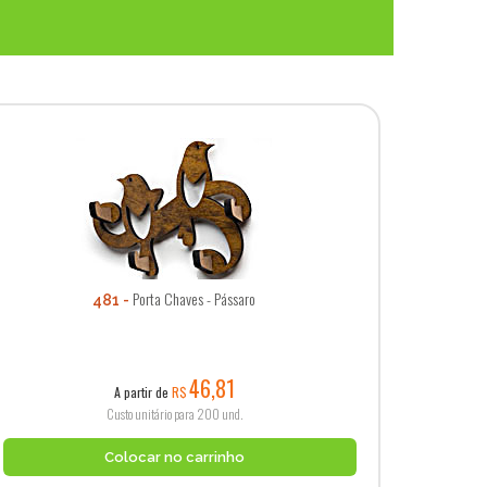
Porta Chaves - Pássaro
481
46,81
A partir de
R$
Custo unitário para 200 und.
Colocar no carrinho