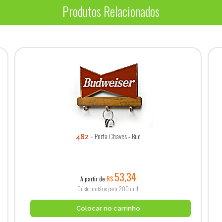
Produtos Relacionados
Porta Chaves - Bud
482
53,34
A partir de
R$
Custo unitário para 200 und.
Colocar no carrinho