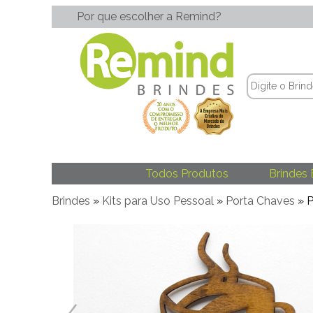
Por que escolher a Remind?
Todos Produtos
Brindes 
Brindes
»
Kits para Uso Pessoal
»
Porta Chaves
» P