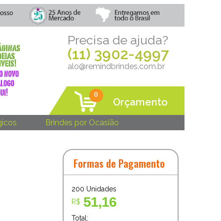
Precisa de ajuda?
(11) 3902-4997
alo@remindbrindes.com.br
0
Orçamento
gicos
Brindes por Ocasião
Formas de Pagamento
200
Unidades
51,16
R$
Total: