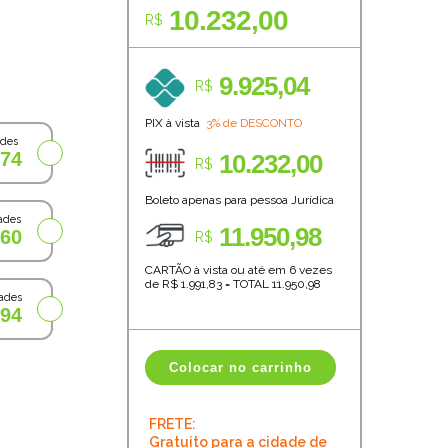
10.232,00
R$
9.925,04
R$
PIX à vista
3% de DESCONTO
ades
,74
10.232,00
R$
Boleto apenas para pessoa Jurídica
ades
11.950,98
,60
R$
CARTÃO à vista ou até em 6 vezes
de R$
1.991,83
=
TOTAL
11.950,98
ades
,94
Colocar no carrinho
FRETE:
Gratuito para a cidade de