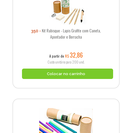
Kit Rabisque - Lapis Grafite com Caneta,
350
Apontador e Borracha
32,86
A partir de
R$
Custo unitário para 200 und.
Colocar no carrinho