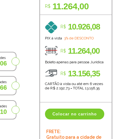
11.264,00
R$
10.926,08
R$
PIX à vista
3% de DESCONTO
11.264,00
R$
ades
,06
Boleto apenas para pessoa Jurídica
13.156,35
R$
ades
CARTÃO à vista ou até em 6 vezes
,66
de R$
2.192,73
=
TOTAL
13.156,35
ades
,10
Colocar no carrinho
FRETE:
Gratuito para a cidade de