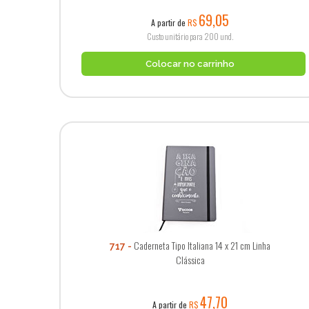
69,05
A partir de
R$
Custo unitário para 200 und.
Colocar no carrinho
Caderneta Tipo Italiana 14 x 21 cm Linha
717
Clássica
47,70
A partir de
R$