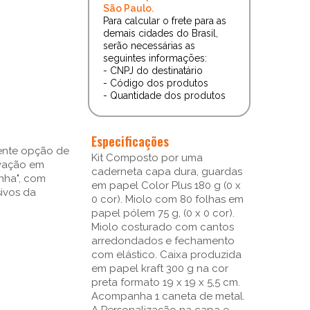
São Paulo.
Para calcular o frete para as
demais cidades do Brasil,
serão necessárias as
seguintes informações:
- CNPJ do destinatário
- Código dos produtos
- Quantidade dos produtos
Especificações
ente opção de
Kit Composto por uma
vação em
caderneta capa dura, guardas
inha", com
em papel Color Plus 180 g (0 x
ivos da
0 cor). Miolo com 80 folhas em
papel pólem 75 g, (0 x 0 cor).
Miolo costurado com cantos
arredondados e fechamento
com elástico. Caixa produzida
em papel kraft 300 g na cor
preta formato 19 x 19 x 5,5 cm.
Acompanha 1 caneta de metal.
A Personalização na capa e