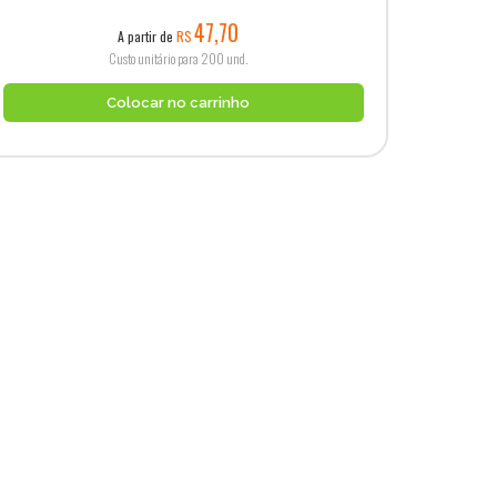
47,70
A partir de
R$
Custo unitário para 200 und.
Colocar no carrinho