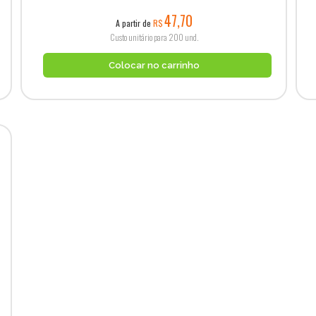
47,70
A partir de
R$
Custo unitário para 200 und.
Colocar no carrinho