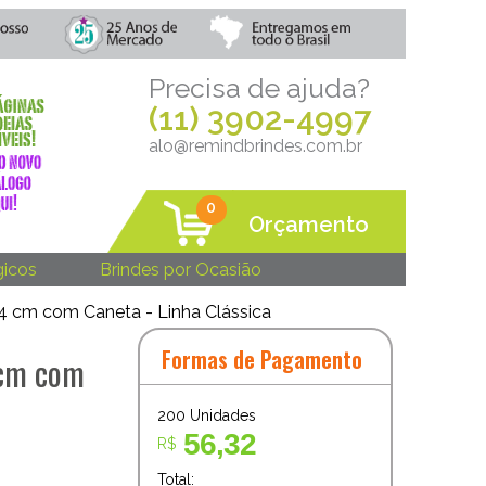
Precisa de ajuda?
(11) 3902-4997
alo@remindbrindes.com.br
0
Orçamento
gicos
Brindes por Ocasião
 14 cm com Caneta - Linha Clássica
Formas de Pagamento
4 cm com
200
Unidades
56,32
R$
Total: