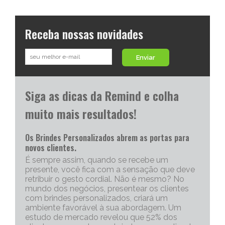
Receba nossas novidades
Enviar
Siga as dicas da Remind e colha
muito mais resultados!
Os Brindes Personalizados abrem as portas para
novos clientes.
É sempre assim, quando se recebe um
presente, você fica com a sensação que deve
retribuir o gesto cordial. Não é mesmo? No
mundo dos negócios, presentear os clientes
com brindes personalizados, criará um
ambiente favorável à sua abordagem. Um
estudo de mercado revelou que 52% dos