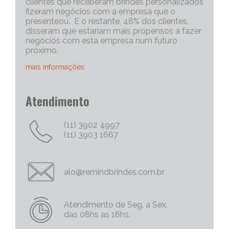
clientes que receberam brindes personalizados
fizeram negócios com a empresa que o
presenteou. E o restante, 48% dos clientes,
disseram que estariam mais propensos a fazer
negócios com esta empresa num futuro
próximo.
mais informações
Portanto, os brindes personalizados, são muito
Atendimento
eficazes para iniciar uma conversa com um
cliente potencial. Capriche no brinde
corporativo, quanto mais exclusivo e
(11) 3902 4997
personalizado, melhor será o “quebra do gelo”,
(11) 3903 1667
e abrirá mais espaço para tratativas
comerciais.
Chame Mais Atenção com Brinde Corporativos
alo@remindbrindes.com.br
Personalizados Criativos
Nós todos queremos chamar a atenção para
as nossas empresas e nossas marcas e
Atendimento de Seg. a Sex.
produtos. Não há uma palavra mais poderosa
das 08hs as 18hs.
no marketing do que a palavra