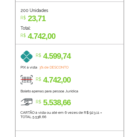
200
Unidades
23,71
R$
Total:
4.742,00
R$
4.599,74
R$
PIX à vista
3% de DESCONTO
4.742,00
R$
Boleto apenas para pessoa Jurídica
5.538,66
R$
CARTÃO à vista ou até em 6 vezes de R$
923,11
=
TOTAL
5.538,66