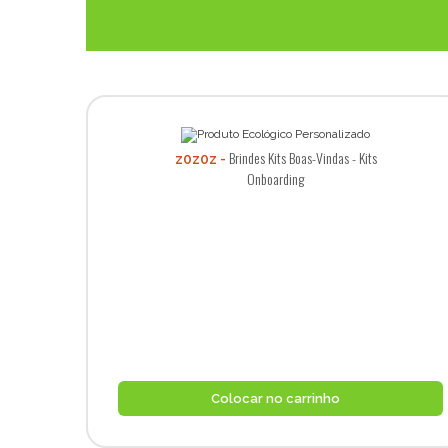
Brindes Kits Boas-Vindas - Kits
z0z0z
Onboarding
Colocar no carrinho