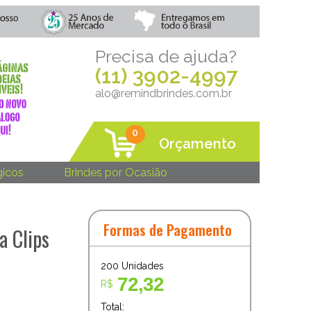
Precisa de ajuda?
(11) 3902-4997
alo@remindbrindes.com.br
0
Orçamento
gicos
Brindes por Ocasião
Formas de Pagamento
a Clips
200
Unidades
72,32
R$
Total: