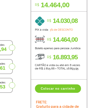
14.464,00
R$
14.030,08
R$
PIX à vista
3% de DESCONTO
14.464,00
R$
ades
,94
Boleto apenas para pessoa Jurídica
16.893,95
R$
ades
CARTÃO à vista ou até em 6 vezes
,61
de R$
2.815,66
=
TOTAL
16.893,95
ades
,53
Colocar no carrinho
FRETE:
Gratuito para a cidade de