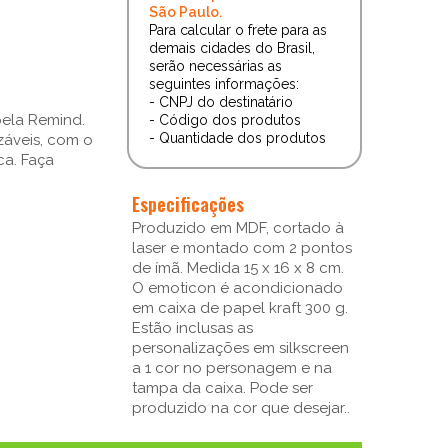
São Paulo.
Para calcular o frete para as
demais cidades do Brasil,
serão necessárias as
seguintes informações:
- CNPJ do destinatário
pela Remind.
- Código dos produtos
- Quantidade dos produtos
záveis, com o
ca. Faça
Especificações
Produzido em MDF, cortado à
laser e montado com 2 pontos
de ímã. Medida 15 x 16 x 8 cm.
O emoticon é acondicionado
em caixa de papel kraft 300 g.
Estão inclusas as
personalizações em silkscreen
a 1 cor no personagem e na
tampa da caixa. Pode ser
produzido na cor que desejar..