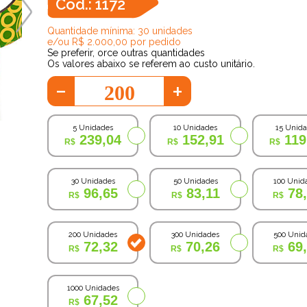
Cod.: 1172
Quantidade mínima: 30 unidades
e/ou R$ 2.000,00 por pedido
Se preferir, orce outras quantidades
Os valores abaixo se referem ao custo unitário.
-
+
5 Unidades
10 Unidades
15 Unid
239,04
152,91
119
30 Unidades
50 Unidades
100 Unid
96,65
83,11
78
200 Unidades
300 Unidades
500 Unid
72,32
70,26
69
1000 Unidades
67,52