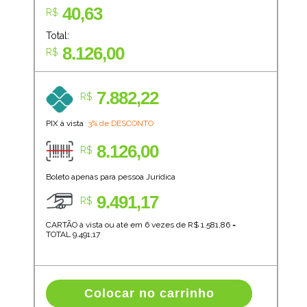
40,63
R$
Total:
8.126,00
R$
7.882,22
R$
PIX à vista
3% de DESCONTO
8.126,00
R$
Boleto apenas para pessoa Jurídica
9.491,17
R$
CARTÃO à vista ou até em 6 vezes de R$
1.581,86
=
TOTAL
9.491,17
Colocar no carrinho