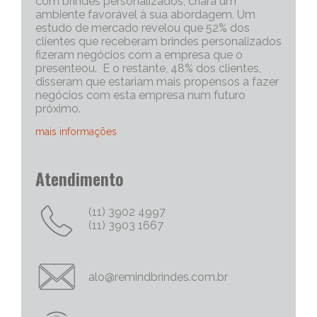
com brindes personalizados, criará um
ambiente favorável à sua abordagem. Um
estudo de mercado revelou que 52% dos
clientes que receberam brindes personalizados
fizeram negócios com a empresa que o
presenteou. E o restante, 48% dos clientes,
disseram que estariam mais propensos a fazer
negócios com esta empresa num futuro
próximo.
mais informações
Portanto, os brindes personalizados, são muito
Atendimento
eficazes para iniciar uma conversa com um
cliente potencial. Capriche no brinde
corporativo, quanto mais exclusivo e
(11) 3902 4997
personalizado, melhor será o “quebra do gelo”,
(11) 3903 1667
e abrirá mais espaço para tratativas
comerciais.
Chame Mais Atenção com Brinde Corporativos
alo@remindbrindes.com.br
Personalizados Criativos
Nós todos queremos chamar a atenção para