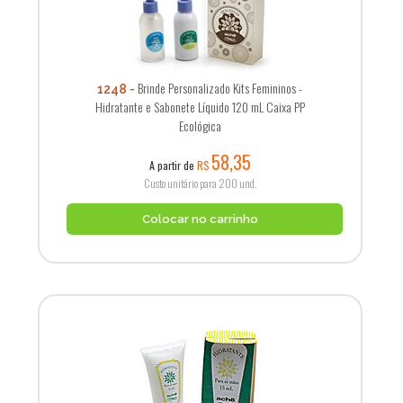
Brinde Personalizado Kits Femininos -
1248
Hidratante e Sabonete Líquido 120 mL Caixa PP
Ecológica
58,35
A partir de
R$
Custo unitário para 200 und.
Colocar no carrinho