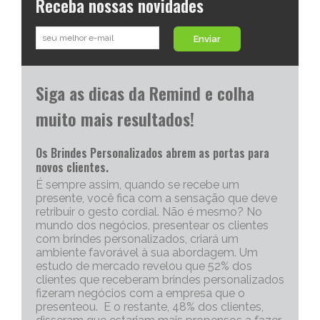
Receba nossas novidades
Enviar
Siga as dicas da Remind e colha
muito mais resultados!
Os Brindes Personalizados abrem as portas para
novos clientes.
É sempre assim, quando se recebe um
presente, você fica com a sensação que deve
retribuir o gesto cordial. Não é mesmo? No
mundo dos negócios, presentear os clientes
com brindes personalizados, criará um
ambiente favorável à sua abordagem. Um
estudo de mercado revelou que 52% dos
clientes que receberam brindes personalizados
fizeram negócios com a empresa que o
presenteou. E o restante, 48% dos clientes,