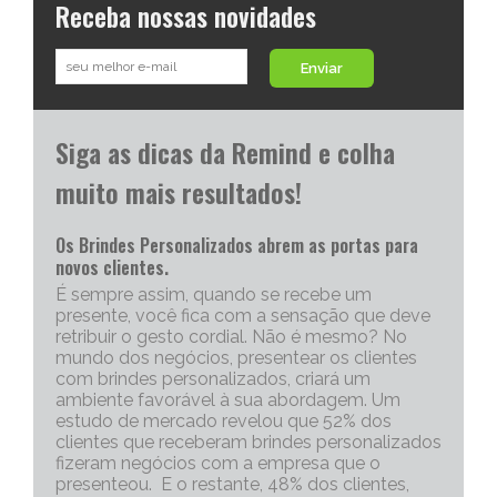
Receba nossas novidades
Enviar
Siga as dicas da Remind e colha
muito mais resultados!
Os Brindes Personalizados abrem as portas para
novos clientes.
É sempre assim, quando se recebe um
presente, você fica com a sensação que deve
retribuir o gesto cordial. Não é mesmo? No
mundo dos negócios, presentear os clientes
com brindes personalizados, criará um
ambiente favorável à sua abordagem. Um
estudo de mercado revelou que 52% dos
clientes que receberam brindes personalizados
fizeram negócios com a empresa que o
presenteou. E o restante, 48% dos clientes,