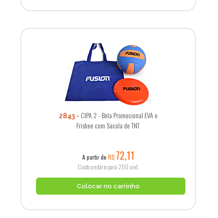
CIPA 2 - Bola Promocional EVA e
2843
Frisbee com Sacola de TNT
72,11
A partir de
R$
Custo unitário para 200 und.
Colocar no carrinho