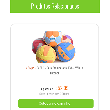
Produtos Relacionados
CIPA 1 - Bola Promocional EVA - Vôlei e
2842
Futebol
52,09
A partir de
R$
Custo unitário para 200 und.
Colocar no carrinho