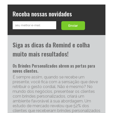
Receba nossas novidades
Enviar
Siga as dicas da Remind e colha
muito mais resultados!
Os Brindes Personalizados abrem as portas para
novos clientes.
É sempre assim, quando se recebe um
presente, você fica com a sensação que deve
retribuir o gesto cordial. Não é mesmo? No
mundo dos negócios, presentear os clientes
com brindes personalizados, criará um
ambiente favorável à sua abordagem. Um
estudo de mercado revelou que 52% dos
clientes que receberam brindes personalizados