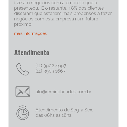
fizeram negócios com a empresa que o
presenteou. E o restante, 48% dos clientes,
disseram que estariam mais propensos a fazer
negócios com esta empresa num futuro
próximo.
mais informações
Portanto, os brindes personalizados, são muito
Atendimento
eficazes para iniciar uma conversa com um
cliente potencial. Capriche no brinde
corporativo, quanto mais exclusivo e
(11) 3902 4997
personalizado, melhor será o “quebra do gelo”,
(11) 3903 1667
e abrirá mais espaço para tratativas
comerciais.
Chame Mais Atenção com Brinde Corporativos
alo@remindbrindes.com.br
Personalizados Criativos
Nós todos queremos chamar a atenção para
as nossas empresas e nossas marcas e
Atendimento de Seg. a Sex.
produtos. Não há uma palavra mais poderosa
das 08hs as 18hs.
no marketing do que a palavra
“FREE/GRÁTIS”, então por que não oferecer