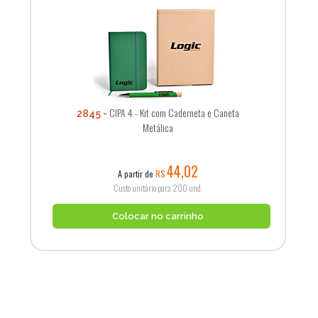
CIPA 4 - Kit com Caderneta e Caneta
2845
Metálica
44,02
A partir de
R$
Custo unitário para 200 und.
Colocar no carrinho