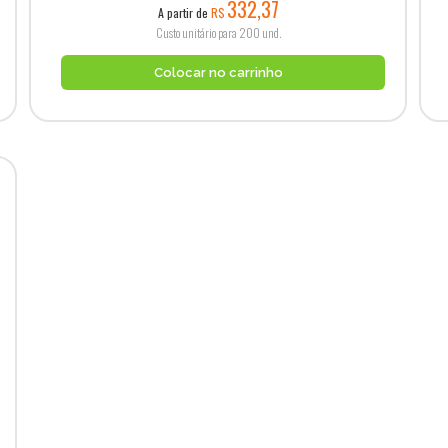
332,37
A partir de
R$
Custo unitário para 200 und.
Colocar no carrinho