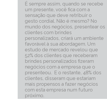
É sempre assim, quando se recebe
um presente, você fica com a
sensação que deve retribuir o
gesto cordial. Não é mesmo? No
mundo dos negócios, presentear os
clientes com brindes
personalizados, criará um ambiente
favorável à sua abordagem. Um
estudo de mercado revelou que
52% dos clientes que receberam
brindes personalizados fizeram
negócios com a empresa que o
presenteou. E o restante, 48% dos
clientes, disseram que estariam
mais propensos a fazer negócios
com esta empresa num futuro
próximo.
mais informações