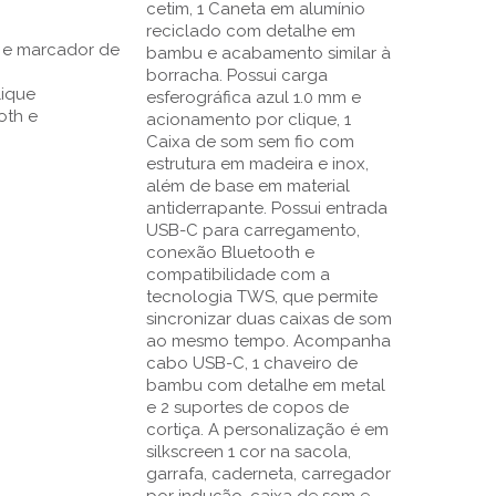
cetim, 1 Caneta em alumínio
reciclado com detalhe em
 e marcador de
bambu e acabamento similar à
borracha. Possui carga
lique
esferográfica azul 1.0 mm e
oth e
acionamento por clique, 1
Caixa de som sem fio com
estrutura em madeira e inox,
além de base em material
antiderrapante. Possui entrada
USB-C para carregamento,
conexão Bluetooth e
compatibilidade com a
tecnologia TWS, que permite
sincronizar duas caixas de som
ao mesmo tempo. Acompanha
cabo USB-C, 1 chaveiro de
bambu com detalhe em metal
e 2 suportes de copos de
cortiça. A personalização é em
silkscreen 1 cor na sacola,
garrafa, caderneta, carregador
por indução, caixa de som e