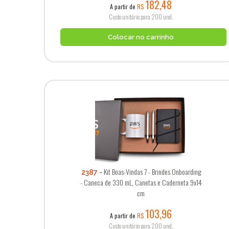
182,48
A partir de
R$
Custo unitário para 200 und.
Colocar no carrinho
Kit Boas-Vindas 7 - Brindes Onboarding
2387
- Caneca de 330 mL, Canetas e Caderneta 9x14
cm
103,96
A partir de
R$
Custo unitário para 200 und.