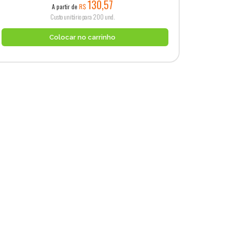
130,57
A partir de
R$
Custo unitário para 200 und.
Colocar no carrinho