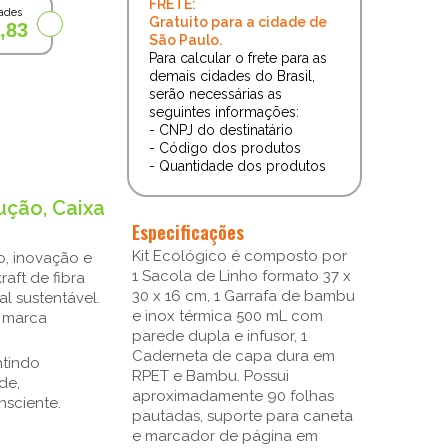
FRETE:
ades
Gratuito para a cidade de
,83
São Paulo.
Para calcular o frete para as
demais cidades do Brasil,
serão necessárias as
seguintes informações:
- CNPJ do destinatário
- Código dos produtos
- Quantidade dos produtos
ução, Caixa
Especificações
Kit Ecológico é composto por
o, inovação e
1 Sacola de Linho formato 37 x
aft de fibra
30 x 16 cm, 1 Garrafa de bambu
l sustentável.
e inox térmica 500 mL com
a marca
parede dupla e infusor, 1
Caderneta de capa dura em
ntindo
RPET e Bambu. Possui
de,
aproximadamente 90 folhas
sciente.
pautadas, suporte para caneta
e marcador de página em