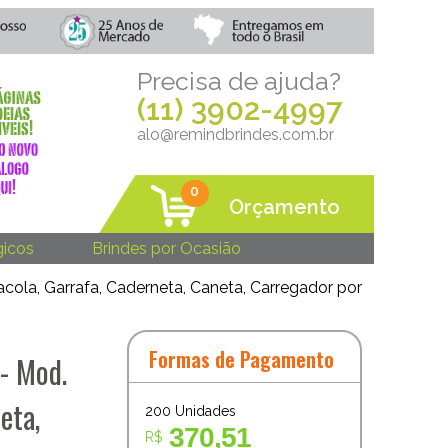
Precisa de ajuda?
(11) 3902-4997
alo@remindbrindes.com.br
0
Orçamento
gicos
Brindes por Ocasião
acola, Garrafa, Caderneta, Caneta, Carregador por
Formas de Pagamento
 - Mod.
eta,
200
Unidades
370,51
R$