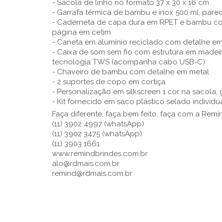
- Sacola de linho no formato 37 x 30 x 16 cm
- Garrafa térmica de bambu e inox 500 ml, pared
- Caderneta de capa dura em RPET e bambu co
página em cetim
- Caneta em alumínio reciclado com detalhe em
- Caixa de som sem fio com estrutura em madeir
tecnologia TWS (acompanha cabo USB-C)
- Chaveiro de bambu com detalhe em metal
- 2 suportes de copo em cortiça
- Personalização em silkscreen 1 cor na sacola,
- Kit fornecido em saco plástico selado individ
Faça diferente, faça bem feito, faça com a Remi
(11) 3902 4997 (whatsApp)
(11) 3902 3475 (whatsApp)
(11) 3903 1661
www.remindbrindes.com.br
alo@rdmais.com.br
remind@rdmais.com.br