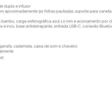
e dupla e infusor
m aproximadamente 90 folhas pautadas, suporte para caneta
 bambu, carga esferográfica azul 1.0 mm e acionamento por c
a e inox, base antiderrapante, entrada USB-C, conexão Blueto
 garrafa, caderneta, caixa de som e chaveiro
ualmente
nd.