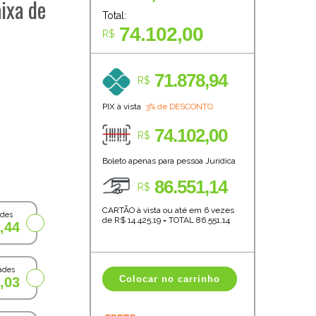
ixa de
Total:
74.102,00
R$
71.878,94
R$
PIX à vista
3% de DESCONTO
74.102,00
R$
Boleto apenas para pessoa Jurídica
86.551,14
R$
CARTÃO à vista ou até em 6 vezes
ades
de R$
14.425,19
=
TOTAL
86.551,14
,44
ades
Colocar no carrinho
,03