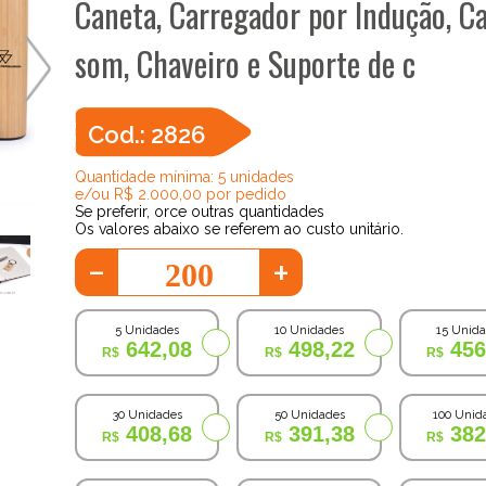
Caneta, Carregador por Indução, Ca
som, Chaveiro e Suporte de c
Cod.: 2826
Quantidade mínima: 5 unidades
e/ou R$ 2.000,00 por pedido
Se preferir, orce outras quantidades
Os valores abaixo se referem ao custo unitário.
-
+
5 Unidades
10 Unidades
15 Unid
642,08
498,22
456
30 Unidades
50 Unidades
100 Unid
408,68
391,38
382