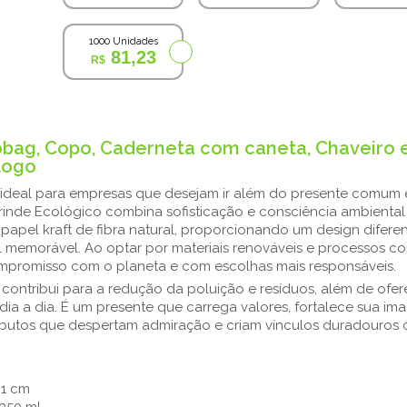
1000 Unidades
81,23
obag, Copo, Caderneta com caneta, Chaveiro 
logo
 ideal para empresas que desejam ir além do presente comum e
Brinde Ecológico combina sofisticação e consciência ambienta
apel kraft de fibra natural, proporcionando um design difere
al memorável. Ao optar por materiais renováveis e processos 
ompromisso com o planeta e com escolhas mais responsáveis.
o: contribui para a redução da poluição e resíduos, além de ofe
dia a dia. É um presente que carrega valores, fortalece sua i
ibutos que despertam admiração e criam vínculos duradouro
31 cm