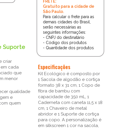
FRETE:
Gratuito para a cidade de
São Paulo.
Para calcular o frete para as
demais cidades do Brasil,
serão necessárias as
seguintes informações:
- CNPJ do destinatário
- Código dos produtos
e Suporte
- Quantidade dos produtos
 criar
Especificações
l em cada
nciado que
Kit Ecológico é composto por
com menor
1 Sacola de algodão e cortiça
formato 38 x 31 cm, 1 Copo de
fibra de bambu com
recer qualidade
capacidade de 350 mL, 1
magem e
Caderneta com caneta 11,5 x 18
s com quem
cm, 1 Chaveiro de metal
abridor e 1 Suporte de cortiça
para copo. A personalização é
em silkscreen 1 cor na sacola,