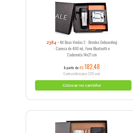
Kit Boas-Vindas 2 - Brindes Onboarding
2384
- Caneca de 400 mL, Fone Bluetooth e
Caderneta 14x21 cm
182,48
A partir de
R$
Custo unitário para 200 und.
Colocar no carrinho