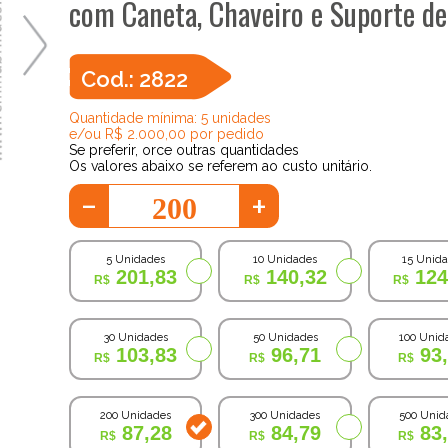
com Caneta, Chaveiro e Suporte d
Cod.: 2822
Quantidade mínima: 5 unidades
e/ou R$ 2.000,00 por pedido
Se preferir, orce outras quantidades
Os valores abaixo se referem ao custo unitário.
-
+
5 Unidades
10 Unidades
15 Unid
201,83
140,32
124
30 Unidades
50 Unidades
100 Unid
103,83
96,71
93
200 Unidades
300 Unidades
500 Unid
87,28
84,79
83