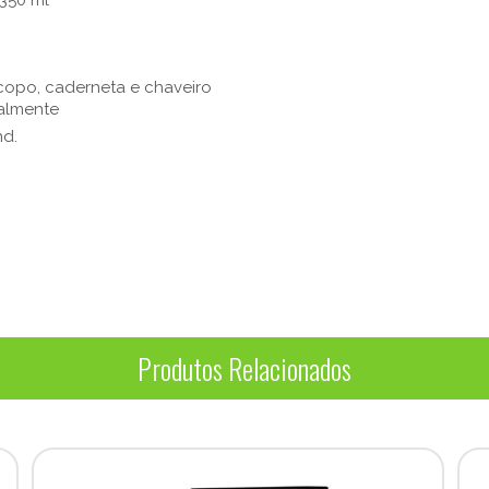
350 ml
 copo, caderneta e chaveiro
ualmente
nd.
Produtos Relacionados