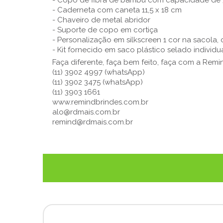
- Copo de fibra de bambu com capacidade de 
- Caderneta com caneta 11,5 x 18 cm
- Chaveiro de metal abridor
- Suporte de copo em cortiça
- Personalização em silkscreen 1 cor na sacola,
- Kit fornecido em saco plástico selado individ
Faça diferente, faça bem feito, faça com a Remi
(11) 3902 4997 (whatsApp)
(11) 3902 3475 (whatsApp)
(11) 3903 1661
www.remindbrindes.com.br
alo@rdmais.com.br
remind@rdmais.com.br