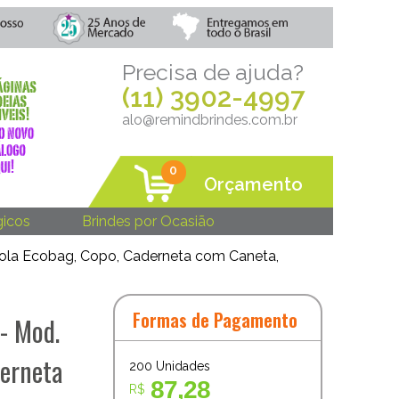
Precisa de ajuda?
(11) 3902-4997
alo@remindbrindes.com.br
0
Orçamento
gicos
Brindes por Ocasião
acola Ecobag, Copo, Caderneta com Caneta,
Formas de Pagamento
 - Mod.
derneta
200
Unidades
87,28
R$