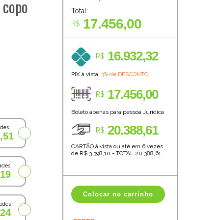
e copo
Total:
17.456,00
R$
16.932,32
R$
PIX à vista
3% de DESCONTO
17.456,00
R$
Boleto apenas para pessoa Jurídica
20.388,61
ades
R$
,51
CARTÃO à vista ou até em 6 vezes
de R$
3.398,10
=
TOTAL
20.388,61
ades
,19
Colocar no carrinho
ades
,24