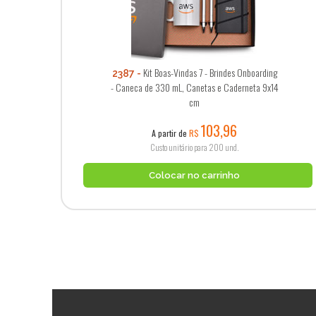
Kit Boas-Vindas 7 - Brindes Onboarding
2387
- Caneca de 330 mL, Canetas e Caderneta 9x14
cm
103,96
A partir de
R$
Custo unitário para 200 und.
Colocar no carrinho