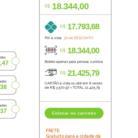
18.344,00
R$
17.793,68
R$
PIX à vista
3% de DESCONTO
18.344,00
R$
ades
,47
Boleto apenas para pessoa Jurídica
21.425,79
R$
ades
CARTÃO à vista ou até em 6 vezes
,38
de R$
3.570,97
=
TOTAL
21.425,79
ades
,37
Colocar no carrinho
FRETE:
Gratuito para a cidade de