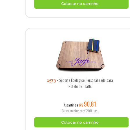
Colocar no carrinho
Suporte Ecológico Personalizado para
1573
Notebook - Jatfs
90,81
A partir de
R$
Custo unitário para 200 und.
Colocar no carrinho