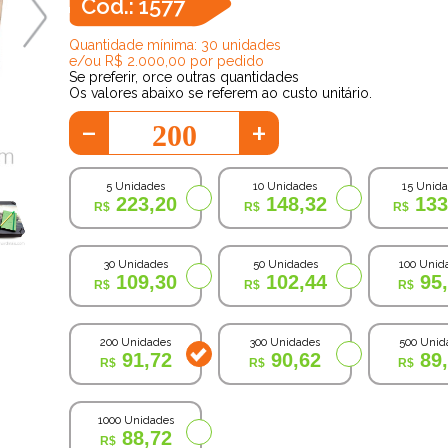
Cod.: 1577
Quantidade mínima: 30 unidades
e/ou R$ 2.000,00 por pedido
Se preferir, orce outras quantidades
Os valores abaixo se referem ao custo unitário.
-
+
5 Unidades
10 Unidades
15 Unid
223,20
148,32
133
30 Unidades
50 Unidades
100 Unid
109,30
102,44
95
200 Unidades
300 Unidades
500 Unid
91,72
90,62
89
1000 Unidades
88,72