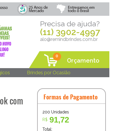
Precisa de ajuda?
(11) 3902-4997
alo@remindbrindes.com.br
0
Orçamento
gicos
Brindes por Ocasião
Formas de Pagamento
ook com
200
Unidades
91,72
R$
Total: