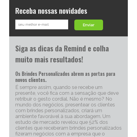
Receba nossas novidades
Enviar
Siga as dicas da Remind e colha
muito mais resultados!
Os Brindes Personalizados abrem as portas para
novos clientes.
É sempre assim, quando se recebe um
presente, você fica com a sensação que deve
retribuir o gesto cordial. Não é mesmo? No
mundo dos negócios, presentear os clientes
com brindes personalizados, criará um
ambiente favorável à sua abordagem. Um
estudo de mercado revelou que 52% dos
clientes que receberam brindes personalizados
fizeram negócios com a empresa que o