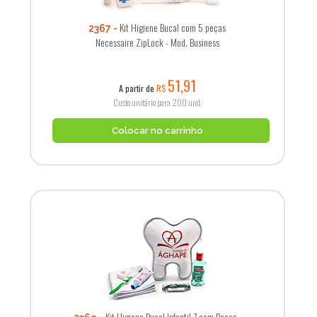
Kit Higiene Bucal com 5 peças
2367
Necessaire ZipLock - Mod. Business
51,91
A partir de
R$
Custo unitário para 200 und.
Colocar no carrinho
Kit Higiene Bucal Infantil 7 com Peças -