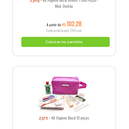
2369
Mod. Dentão
102,28
A partir de
R$
Custo unitário para 200 und.
Colocar no carrinho
Kit Higiene Bucal 10 peças
2370