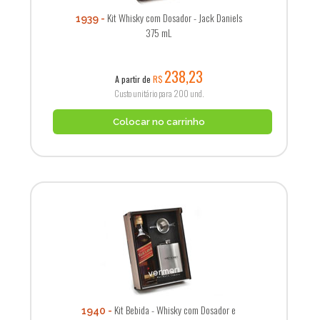
Kit Whisky com Dosador - Jack Daniels
1939
375 mL
238,23
A partir de
R$
Custo unitário para 200 und.
Colocar no carrinho
Kit Bebida - Whisky com Dosador e
1940