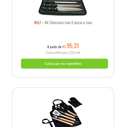
Kit Churrasco com 6 peças e Luva
867
95,31
A partir de
R$
Custo unitário para 200 und.
Colocar no carrinho