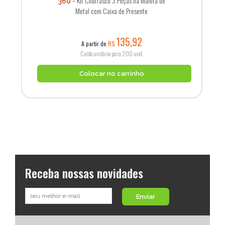
Kit Churrasco 3 Peças na Maleta de
360
Metal com Caixa de Presente
135,92
A partir de
R$
Custo unitário para 200 und.
Colocar no carrinho
Receba nossas novidades
Enviar