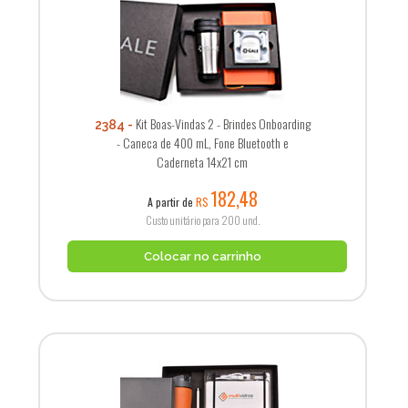
Kit Boas-Vindas 2 - Brindes Onboarding
2384
- Caneca de 400 mL, Fone Bluetooth e
Caderneta 14x21 cm
182,48
A partir de
R$
Custo unitário para 200 und.
Colocar no carrinho