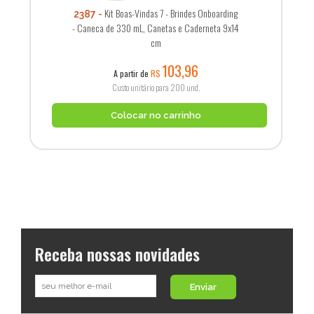
Kit Boas-Vindas 7 - Brindes Onboarding
2387
- Caneca de 330 mL, Canetas e Caderneta 9x14
cm
103,96
A partir de
R$
Custo unitário para 200 und.
Colocar no carrinho
Receba nossas novidades
Enviar