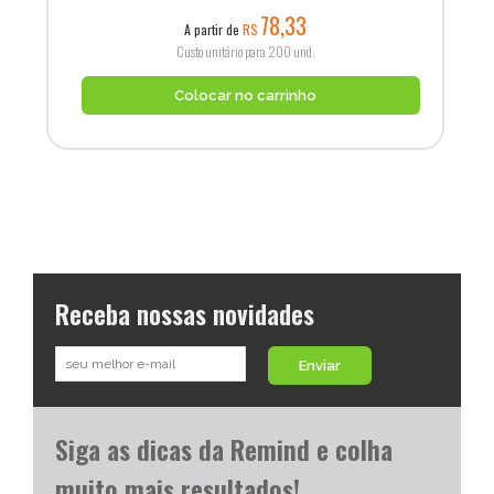
78,33
A partir de
R$
Custo unitário para 200 und.
Colocar no carrinho
Receba nossas novidades
Enviar
Siga as dicas da Remind e colha
muito mais resultados!