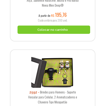
Alça, Sabonete Natura®, Bucha e Pós-Barba
Nivea Men Deep®
195,76
A partir de
R$
Custo unitário para 200 und.
Colocar no carrinho
Brindes para Homens - Suporte
2592
Veicular para Celular, 2 Aromatizadores e
Chaveiro Tipo Mosquetão