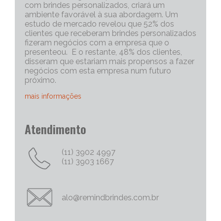
com brindes personalizados, criará um
ambiente favorável à sua abordagem. Um
estudo de mercado revelou que 52% dos
clientes que receberam brindes personalizados
fizeram negócios com a empresa que o
presenteou. E o restante, 48% dos clientes,
disseram que estariam mais propensos a fazer
negócios com esta empresa num futuro
próximo.
mais informações
Portanto, os brindes personalizados, são muito
Atendimento
eficazes para iniciar uma conversa com um
cliente potencial. Capriche no brinde
corporativo, quanto mais exclusivo e
(11) 3902 4997
personalizado, melhor será o “quebra do gelo”,
(11) 3903 1667
e abrirá mais espaço para tratativas
comerciais.
Chame Mais Atenção com Brinde Corporativos
alo@remindbrindes.com.br
Personalizados Criativos
Nós todos queremos chamar a atenção para